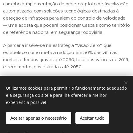
caminho à implementação de projetos-piloto de fiscalização
automatizada, com soluções tecnológicas destinadas à
deteção de infrações para além do controlo de velocidade
— uma aposta que poderá posicionar Cascais como território
de referência nacional em segurança rodoviária.
A parceria insere-se na estratégia "Visão Zero", que
estabelece como meta a redução em 50% das vítimas
mortais e feridos graves até 2030, face aos valores de 2019,
e zero mortos nas estradas até 2050.
Utilizamos cookies para permitir o funcionamento adequado
Share
e a segurança do site e para lhe oferecer a melhor
experiência possível.
Aceitar apenas o necessário
Aceitar tudo
Regiãonline | 2018 | Lisboa