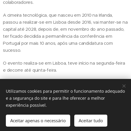
colaboradores.
A cimeira tecnológica, que nasceu em 2010 na Irlanda,
passou a realizar-se em Lisboa desde 2016, vai manter-se na
capital até 2028, depois de, em novembro do ano passado,
ter ficado decidida a permanência da conferência em
Portugal por mais 10 anos, após uma candidatura com
sucesso.
O evento realiza-se em Lisboa, teve início na segunda-feira
e decorre até quinta-feira.
Utilizamos cookies para permitir o funcionamento adequado
Share
e a segurança do site e para lhe oferecer a melhor
experiência possível.
Aceitar apenas o necessário
Aceitar tudo
Regiãonline | 2018 | Lisboa