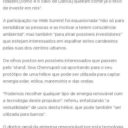
cidades [como é o caso de Lisboa] queiram correr já o risco
de investir em nós".
A participação na Web Summit foi equacionada "não só para
sensibilizar as pessoas e as motivar a terem consciência
ambiental", mas também "para atrair possíveis investidores"
que estejam interessados em espalhar estes candeeiros
pelas ruas dos centros urbanos.
De olhos postos em possíveis interessados que passem
pelo 'stand', Siva Chennupati vai apontando para o seu
protótipo de uma hélice que pode ser utilizada para captar
energia solar, eólica, maremotriz e das ondas.
"Podemos recolher qualquer tipo de energia renovável com
a tecnologia deste propulsor", referiu, enfatizando "a
versatilidade" de usos desta hélice, que pode também "ser
utilizada para barcos".
O diretor-geral da empresa responsável por esta tecnologia