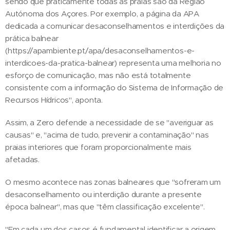
sendo que praticamente todas as praias são da Região
Autónoma dos Açores. Por exemplo, a página da APA
dedicada a comunicar desaconselhamentos e interdições da
prática balnear
(https://apambiente.pt/apa/desaconselhamentos-e-
interdicoes-da-pratica-balnear) representa uma melhoria no
esforço de comunicação, mas não está totalmente
consistente com a informação do Sistema de Informação de
Recursos Hídricos", aponta.
Assim, a Zero defende a necessidade de se "averiguar as
causas" e, "acima de tudo, prevenir a contaminação" nas
praias interiores que foram proporcionalmente mais
afetadas.
O mesmo acontece nas zonas balneares que "sofreram um
desaconselhamento ou interdição durante a presente
época balnear", mas que "têm classificação excelente".
"Em cada um dos casos é fundamental identificar a origem