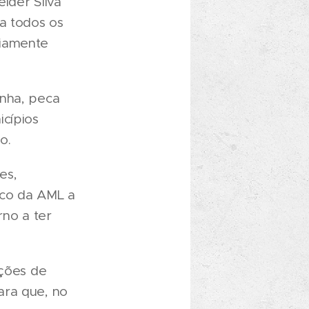
lder Silva
ra todos os
riamente
enha, peca
icípios
o.
es,
ico da AML a
no a ter
ições de
ara que, no