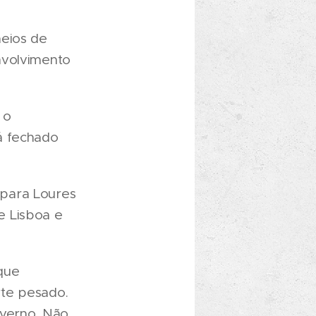
meios de
nvolvimento
 o
á fechado
 para Loures
e Lisboa e
que
rte pesado.
overno. Não