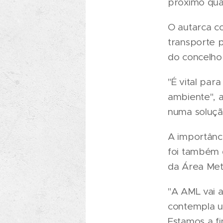
próximo qua
O autarca c
transporte 
do concelho
"É vital par
ambiente", 
numa soluçã
A importânc
foi também 
da Área Met
"A AML vai 
contempla u
Estamos a f