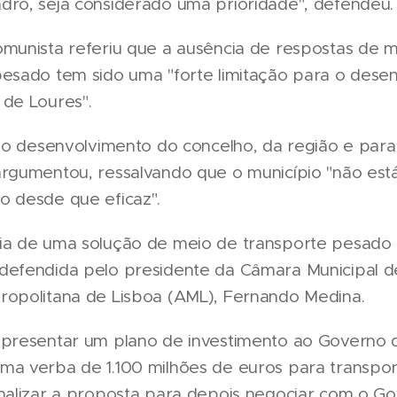
dro, seja considerado uma prioridade", defendeu.
omunista referiu que a ausência de respostas de 
pesado tem sido uma "forte limitação para o dese
 de Loures".
a o desenvolvimento do concelho, da região e para
argumentou, ressalvando que o município "não est
o desde que eficaz".
ia de uma solução de meio de transporte pesado
defendida pelo presidente da Câmara Municipal d
ropolitana de Lisboa (AML), Fernando Medina.
apresentar um plano de investimento ao Governo 
ma verba de 1.100 milhões de euros para transpo
inalizar a proposta para depois negociar com o G