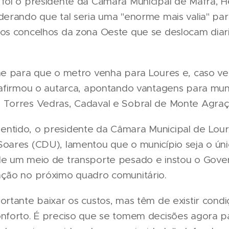
foi o presidente da Câmara Municipal de Mafra, Hé
derando que tal seria uma "enorme mais valia" pa
dos concelhos da zona Oeste que se deslocam dia
-me para que o metro venha para Loures e, caso v
 afirmou o autarca, apontando vantagens para mun
 Torres Vedras, Cadaval e Sobral de Monte Agraç
ntido, o presidente da Câmara Municipal de Lour
Soares (CDU), lamentou que o município seja o ún
de um meio de transporte pesado e instou o Gover
nção no próximo quadro comunitário.
ortante baixar os custos, mas têm de existir cond
onforto. É preciso que se tomem decisões agora p