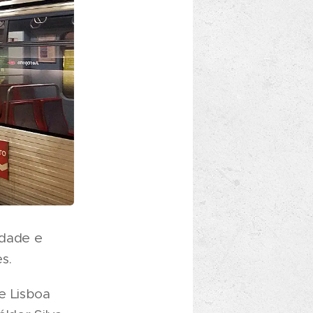
idade e
s.
e Lisboa