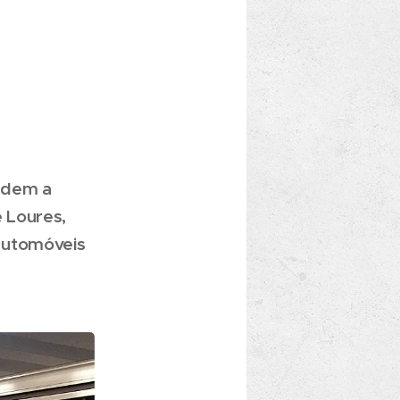
ndem a
 Loures,
automóveis