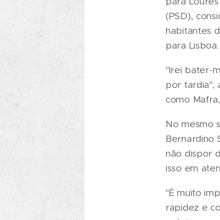
para Loures 
(PSD), consi
habitantes 
para Lisboa.
"Irei bater
por tardia",
como Mafra,
No mesmo se
Bernardino 
não dispor 
isso em ate
"É muito imp
rapidez e c