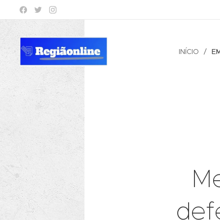
INÍCIO
E
Me
def