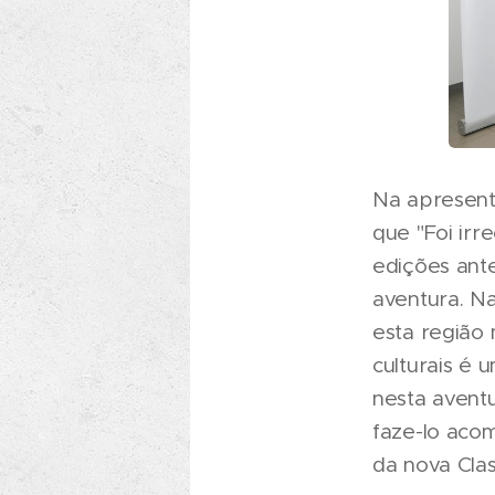
Na apresenta
que "Foi irr
edições ant
aventura. Na
esta região 
culturais é
nesta avent
faze-lo aco
da nova Cla