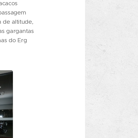
macacos
 passagem
 de altitude,
as gargantas
nas do Erg