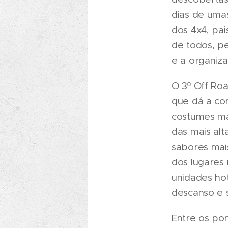
dias de umas
dos 4x4, pai
de todos, pe
e a organiza
O 3º Off Ro
que dá a co
costumes mai
das mais al
sabores mais
dos lugares
unidades ho
descanso e 
Entre os pon