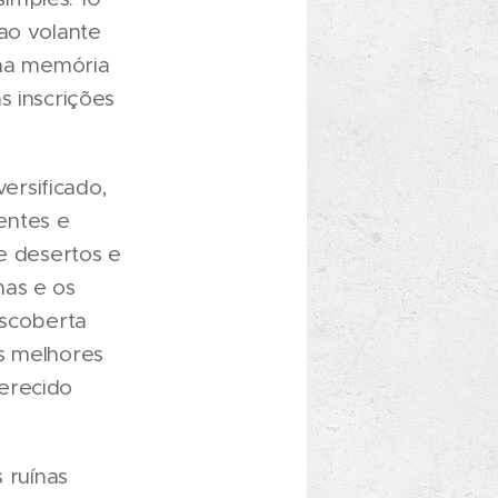
ao volante
 na memória
s inscrições
ersificado,
entes e
de desertos e
mas e os
escoberta
s melhores
erecido
 ruínas