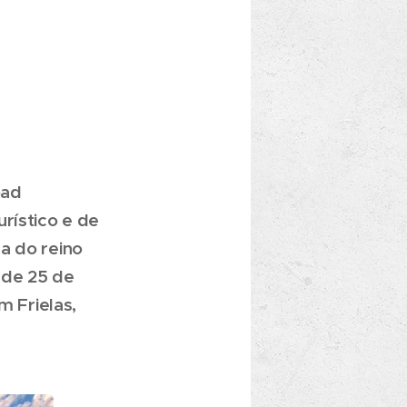
oad
rístico e de
a do reino
 de 25 de
m Frielas,