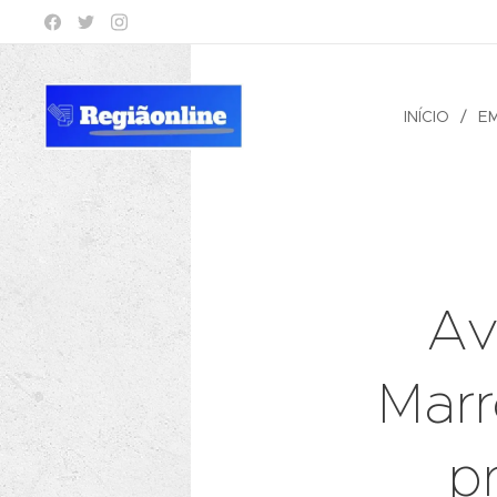
INÍCIO
E
Av
Marr
p