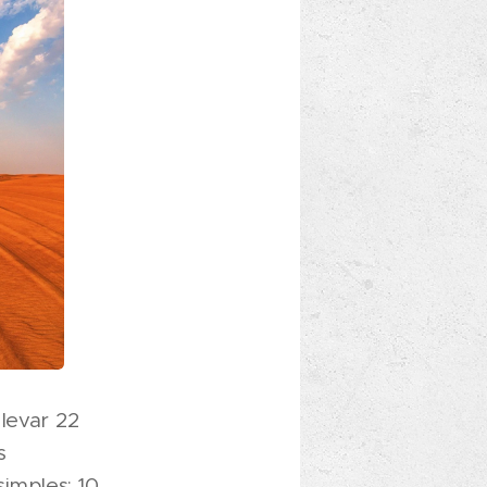
levar 22
s
imples: 10