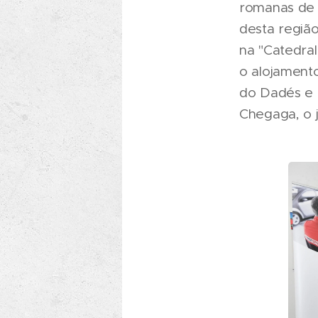
romanas de 
desta regiã
na "Catedral
o alojament
do Dadés e 
Chegaga, o 