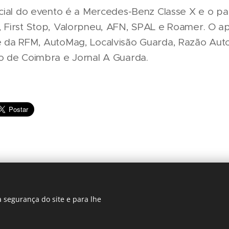
icial do evento é a Mercedes-Benz Classe X e o pa
, First Stop, Valorpneu, AFN, SPAL e Roamer. O ap
é da RFM, AutoMag, Localvisão Guarda, Razão Aut
io de Coimbra e Jornal A Guarda.
 segurança do site e para lhe
Regiãonline | 2018 | Lisboa
Cookies