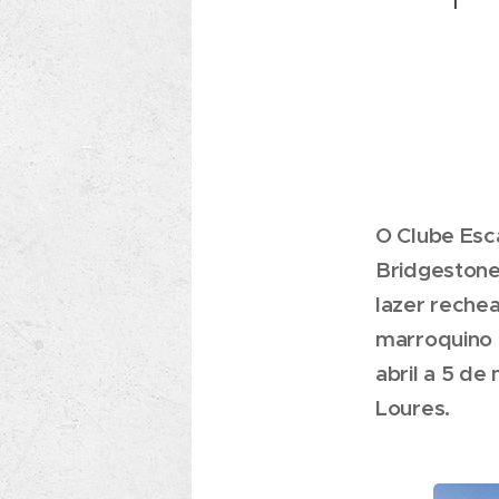
O Clube Esca
Bridgestone 
lazer reche
marroquino 
abril a 5 de
Loures.