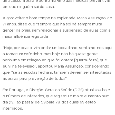
de acesso à praia é ponto máximo das medidas preventivas,
em que ninguém sai de casa.
A aproveitar o bom tempo na esplanada, Maria Assunção, de
71 anos, disse que "sempre que há sol há sempre muita
gente" na praia, sem relacionar a suspensão de aulas com a
maior afluência registada.
"Hoje, por acaso, vim andar um bocadinho, sentamo-nos aqui
a tomar um cafezinho, mas hoje não há quase gente
nenhuma em relação ao que foi ontem [quarta-feira], que
eu vi na televisão", apontou Maria Assunção, considerando
que, "se as escolas fecham, também devem ser interditadas
as praias para prevenção de todos".
Em Portugal, a Direção-Geral da Saúde (DGS) atualizou hoje
o número de infetados, que registou o maior aumento num
dia (19), ao passar de 59 para 78, dos quais 69 estão
internados.