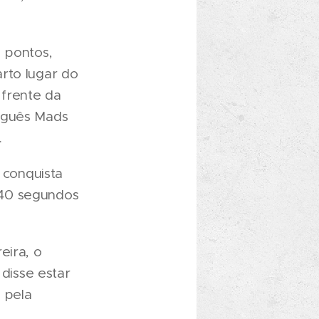
5 pontos,
rto lugar do
 frente da
ueguês Mads
.
 conquista
 40 segundos
eira, o
 disse estar
 pela