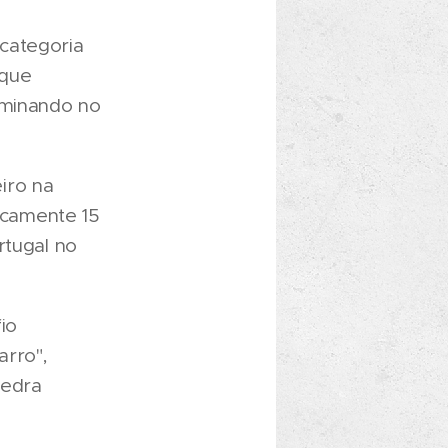
categoria
 que
rminando no
iro na
icamente 15
rtugal no
io
arro",
pedra