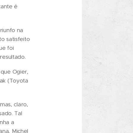
tante é
riunfo na
o satisfeito
e foi
resultado.
 que Ogier,
ak (Toyota
mas, claro,
sado. Tal
enha a
ana, Michel