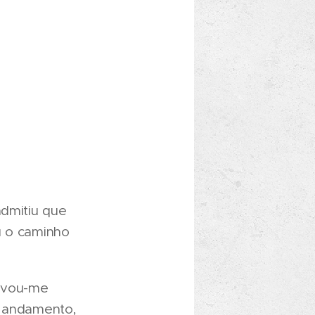
admitiu que
u o caminho
tivou-me
o andamento,