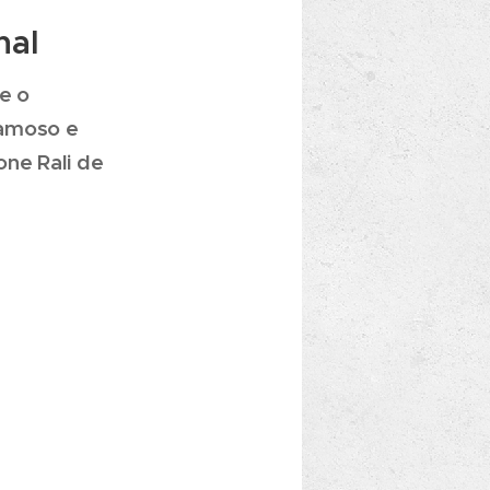
nal
e o
famoso e
ne Rali de