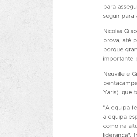
para assegu
seguir para 
Nicolas Gils
prova, até p
porque gran
importante 
Neuville e G
pentacampeã
Yaris), que 
"A equipa fe
a equipa es
como na alt
liderança", 