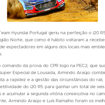
Team Hyundai Portugal geriu na perfeição o i20 R
egião Norte, que como é hábito voltaram a recebe
 de espectadores em alguns dos locais mais emble
s.
 comando da prova do CPR logo na PEC2, que su
 Super Especial de Lousada, Armindo Araújo comb
ta a rapidez e a gestão das circunstâncias do rali
titividade do i20 R5 para ganhar um total de seis
vas e acumular a segunda vitória consecutiva no ca
nte, Armindo Araújo e Luís Ramalho foram os mel