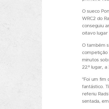
O sueco Pon
WRC2 do Ral
conseguiu a
oitavo lugar 
O também su
competição 
minutos sobr
22.º lugar, a
"Foi um fim 
fantástico.
referiu Rad
sentada, em 