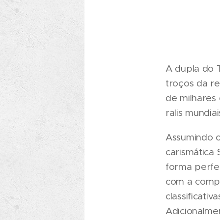
A dupla do 
troços da r
de milhares
ralis mundiai
Assumindo o
carismática
forma perfei
com a compe
classificati
Adicionalme