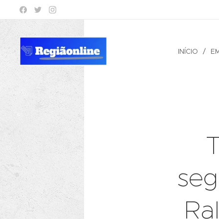
INÍCIO
E
T
seg
Ral