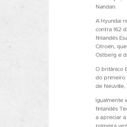
Nandan.
A Hyundai re
contra 162 
finlandês Es
Citroën, qu
Ostberg e do
O britânico 
do primeiro
de Neuville,
Igualmente e
finlandês Te
a apreciar 
primeira vez