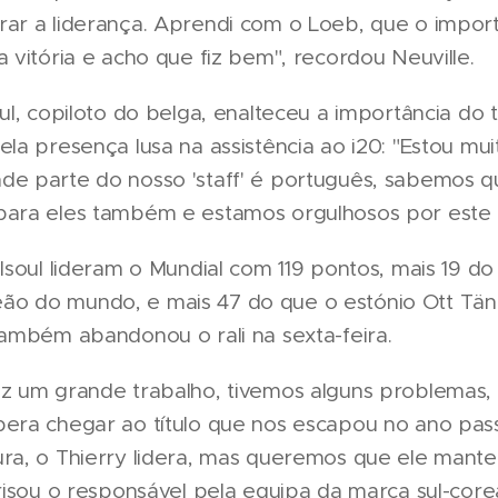
rar a liderança. Aprendi com o Loeb, que o impor
a vitória e acho que fiz bem", recordou Neuville.
oul, copiloto do belga, enalteceu a importância do t
ela presença lusa na assistência ao i20: "Estou muit
de parte do nosso 'staff' é português, sabemos qu
para eles também e estamos orgulhosos por este 
ilsoul lideram o Mundial com 119 pontos, mais 19 do
o do mundo, e mais 47 do que o estónio Ott Tän
também abandonou o rali na sexta-feira.
z um grande trabalho, tivemos alguns problemas, 
pera chegar ao título que nos escapou no ano pas
ura, o Thierry lidera, mas queremos que ele mant
frisou o responsável pela equipa da marca sul-core