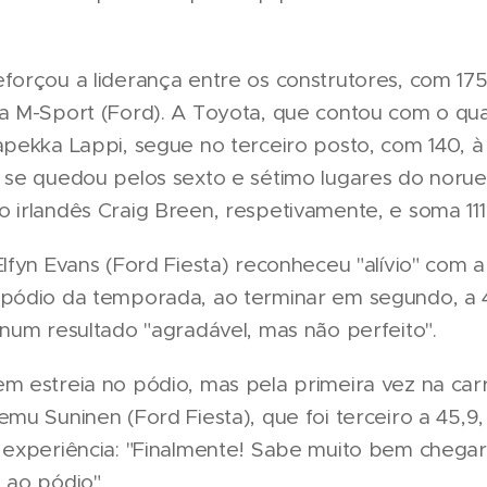
forçou a liderança entre os construtores, com 17
da M-Sport (Ford). A Toyota, que contou com o qua
apekka Lappi, segue no terceiro posto, com 140, à
e se quedou pelos sexto e sétimo lugares do nor
 irlandês Craig Breen, respetivamente, e soma 111
Elfyn Evans (Ford Fiesta) reconheceu "alívio" com a
 pódio da temporada, ao terminar em segundo, a
 num resultado "agradável, mas não perfeito".
m estreia no pódio, mas pela primeira vez na carr
emu Suninen (Ford Fiesta), que foi terceiro a 45,9,
a experiência: "Finalmente! Sabe muito bem chegar
 ao pódio".