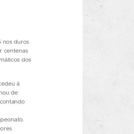
5 nos duros
r centenas
máticos dos
cedeu à
inou de
, contando
mpeonato.
hores