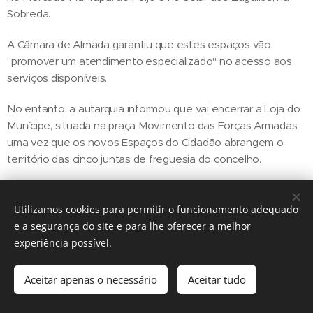
Sobreda.
A Câmara de Almada garantiu que estes espaços vão
"promover um atendimento especializado" no acesso aos
serviços disponíveis.
No entanto, a autarquia informou que vai encerrar a Loja do
Munícipe, situada na praça Movimento das Forças Armadas,
uma vez que os novos Espaços do Cidadão abrangem o
território das cinco juntas de freguesia do concelho.
Utilizamos cookies para permitir o funcionamento adequado
Share
e a segurança do site e para lhe oferecer a melhor
experiência possível.
Aceitar apenas o necessário
Aceitar tudo
Regiãonline | 2018 | Lisboa