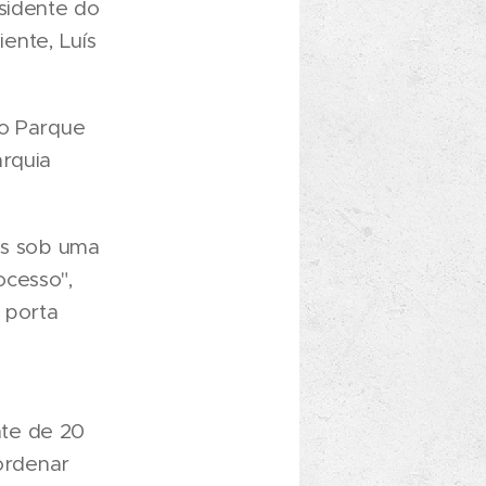
esidente do
ente, Luís
no Parque
arquia
ios sob uma
ocesso",
 porta
nte de 20
 ordenar