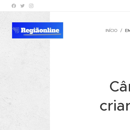
INÍCIO
E
Câ
cria