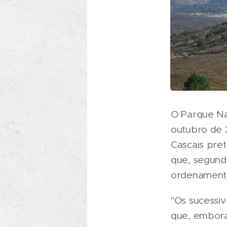
O Parque Nat
outubro de 
Cascais pret
que, segund
ordenamento 
"Os sucessi
que, embora