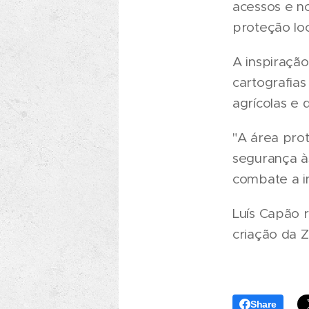
acessos e n
proteção loc
A inspiração
cartografia
agrícolas e d
"A área prot
segurança às
combate a in
Luís Capão r
criação da Z
Share