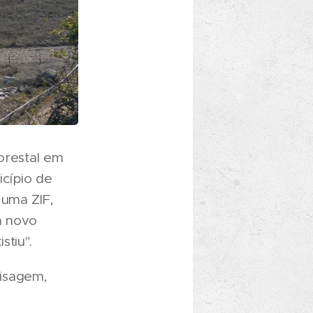
lorestal em
cípio de
 uma ZIF,
m novo
stiu".
aisagem,