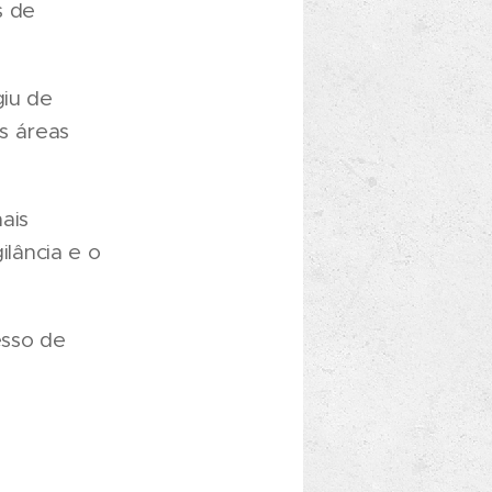
s de
giu de
s áreas
ais
ilância e o
esso de