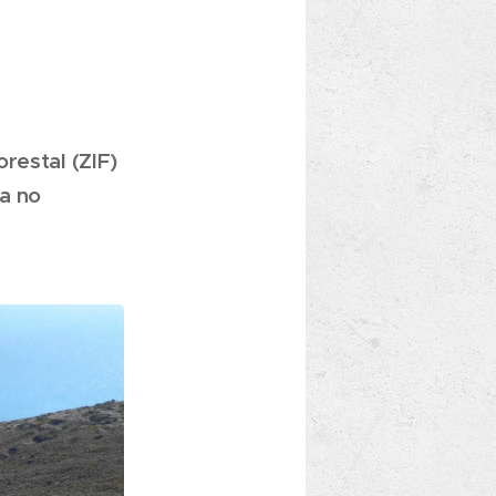
restal (ZIF)
da no