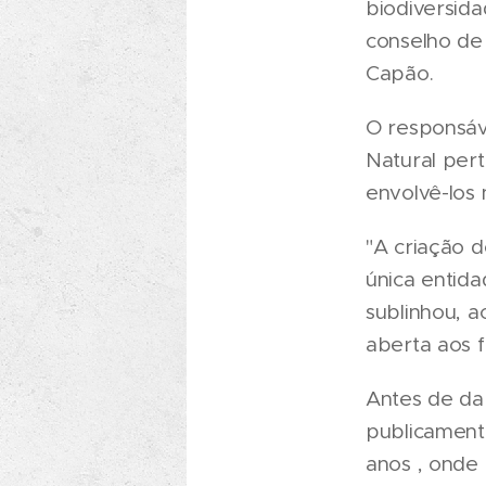
biodiversida
conselho de
Capão.
O responsáve
Natural pert
envolvê-los 
"A criação d
única entid
sublinhou, 
aberta aos f
Antes de da
publicament
anos , onde 