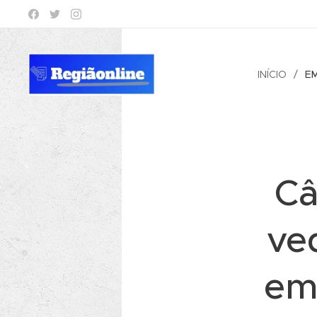
INÍCIO
E
Câ
ve
em