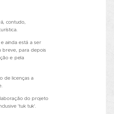
á, contudo,
rística.
e ainda está a ser
m breve, para depois
ação e pela
o de licenças a
e.
laboração do projeto
lusive 'tuk tuk'.