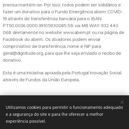
precisa mantém-se. Por isso, todos podem ser solidários e
fazer um donativo para o Fundo Emergência abem: COVID-
19 através de transferência bancária para o IBAN:
PT50.0036.0000.99105930085.59; via MB WAY: 932 440
068; diretamente no website www.abem.pt ou na página de
Facebook do abem:. Os doadores podem enviar
comprovativo de transferência, nome e NIF para
geral@dignitude.org, para que lhe seja enviado o recibo de
donativo.
Esta é uma Iniciativa apoiada pela Portugal Inovação Social,
através de Fundos da União Europeia.
Utilizamos cookies para permitir o funcionamento adequado
Share
e a segurança do site e para lhe oferecer a melhor
experiência possível.