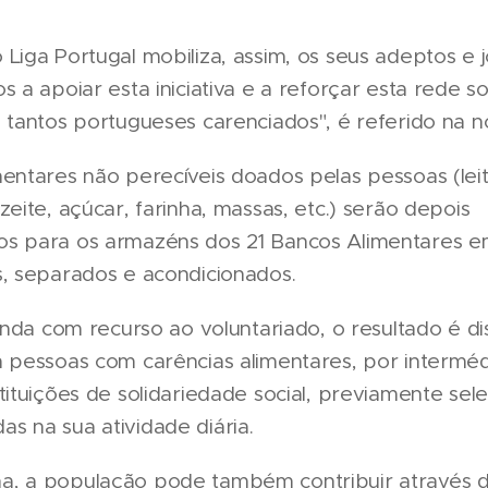
Liga Portugal mobiliza, assim, os seus adeptos e 
s a apoiar esta iniciativa e a reforçar esta rede so
 tantos portugueses carenciados", é referido na n
entares não perecíveis doados pelas pessoas (leit
zeite, açúcar, farinha, massas, etc.) serão depois
s para os armazéns dos 21 Bancos Alimentares e
s, separados e acondicionados.
ainda com recurso ao voluntariado, o resultado é di
a pessoas com carências alimentares, por intermé
tituições de solidariedade social, previamente sel
s na sua atividade diária.
, a população pode também contribuir através d