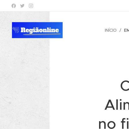
INÍCIO
E
C
Ali
no 