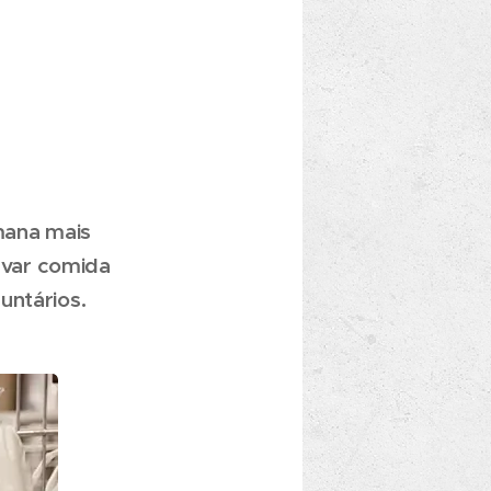
mana mais
evar comida
untários.