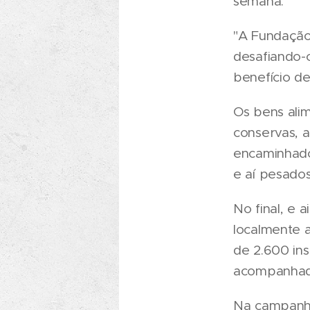
semana.
"A Fundação 
desafiando-o
benefício de
Os bens alim
conservas, a
encaminhado
e aí pesado
No final, e 
localmente 
de 2.600 ins
acompanhada
Na campanha