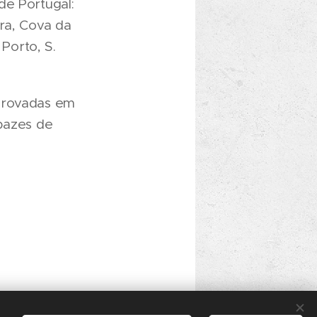
de Portugal:
ra, Cova da
 Porto, S.
mprovadas em
abazes de