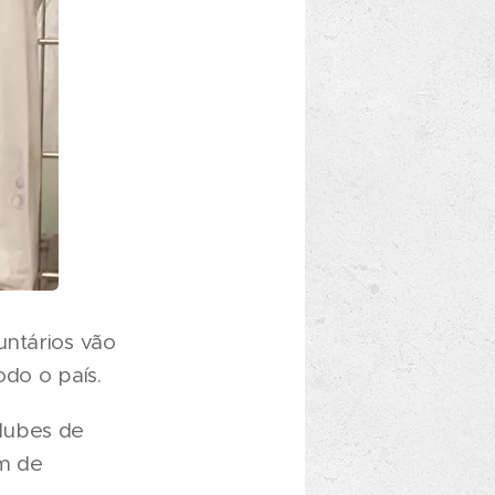
untários vão
odo o país.
lubes de
im de