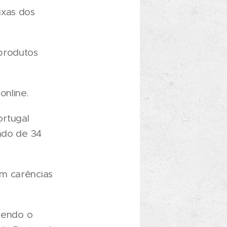
ixas dos
produtos
online.
ortugal
ado de 34
m carências
 tendo o