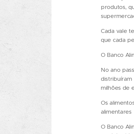
produtos, q
supermerca
Cada vale t
que cada pe
O Banco Alim
No ano pass
distribuíram
milhões de e
Os alimento
alimentares 
O Banco Alim