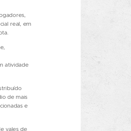
jogadores,
cial real, em
ota.
e,
m atividade
stribuído
dio de mais
ecionadas e
e vales de