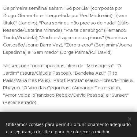
Da primeira semifinal saíram: "Só por Ela" (composta por
Diogo Clemente e interpretada por Peu Madureira), "(sem
título)" (Janeiro), "Para sorrir eu não preciso de nada" (Júlio
Resende/Catarina Miranda), "Pra te dar abrigo" (Fernando
Tordo/Anabela), "Anda estragar-me os planos" (Francisca
Cortesão/Joana Barra Vaz), "Zero a zero" (Benjamim/Joana
Espadinha) e "Sem medo" (Jorge Palma/Rui David).
Na segunda foram apuradas, além de "Mensageira": "O
Jardim" (Isaura/Cláudia Pascoal), "Bandeira Azul" (Tito
Paris/Maria Inês Paris), "Patati Patata" (Paulo Flores/Minnie &
Rhayra), "O Voo das Cegonhas" (Armando Teixeira/Lili),
"Amor Veloz" (Francisco Rebelo/David Pessoa) e "Sunset"
(Peter Serrado).
Utilizamos cookies para permitir o funcionamento adequado
Share
e a segurança do site e para lhe oferecer a melhor