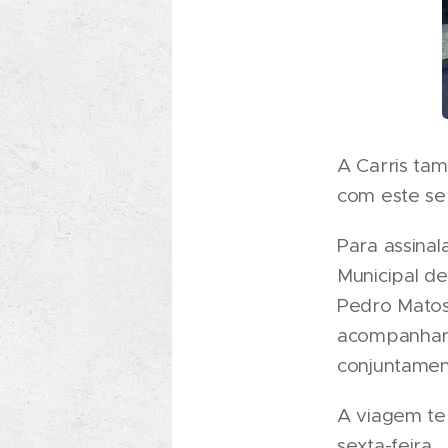
A Carris tam
com este ser
Para assinal
Municipal d
Pedro Matos
acompanhar 
conjuntamen
A viagem te
sexta-feira.