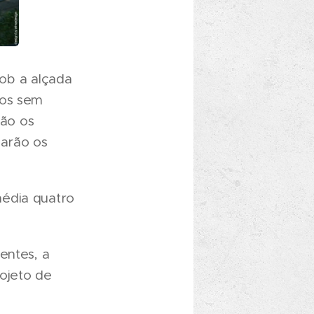
ob a alçada
nos sem
ção os
çarão os
média quatro
entes, a
ojeto de