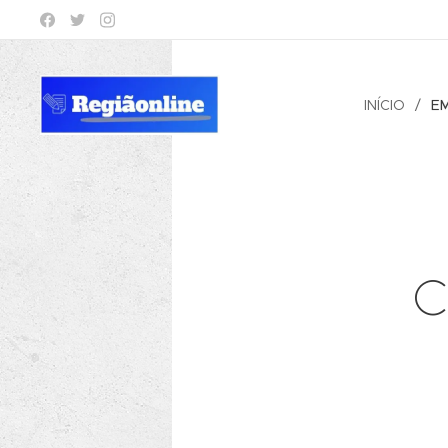
INÍCIO
E
C