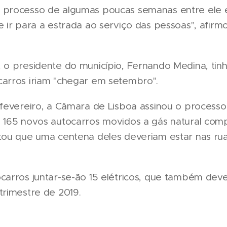
 processo de algumas poucas semanas entre ele e
e ir para a estrada ao serviço das pessoas", afirm
, o presidente do município, Fernando Medina, ti
carros iriam "chegar em setembro".
 fevereiro, a Câmara de Lisboa assinou o process
e 165 novos autocarros movidos a gás natural comp
ntou que uma centena deles deveriam estar nas ru
ocarros juntar-se-ão 15 elétricos, que também dev
trimestre de 2019.