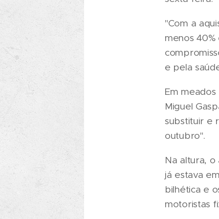
"Com a aquis
menos 40% d
compromisso
e pela saúde
Em meados d
Miguel Gaspa
substituir e 
outubro".
Na altura, 
já estava em
bilhética e 
motoristas 