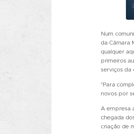
Num comunic
da Câmara M
qualquer aqu
primeiros au
serviços da
"Para compl
novos por se
A empresa ap
chegada dos
criação de m