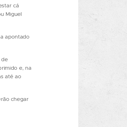
star cá
ou Miguel
nha apontado
o de
rimido e, na
as até ao
erão chegar