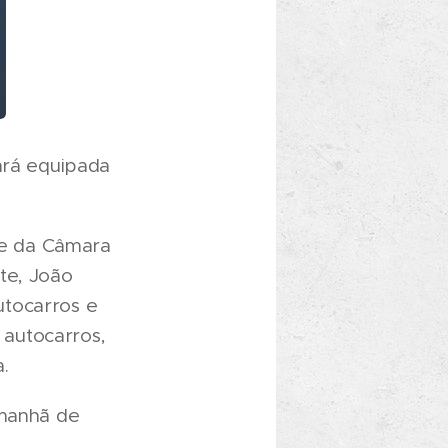
tará equipada
nte da Câmara
te, João
utocarros e
autocarros,
.
 manhã de