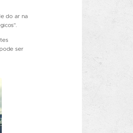
de do ar na
gicos".
tes
 pode ser