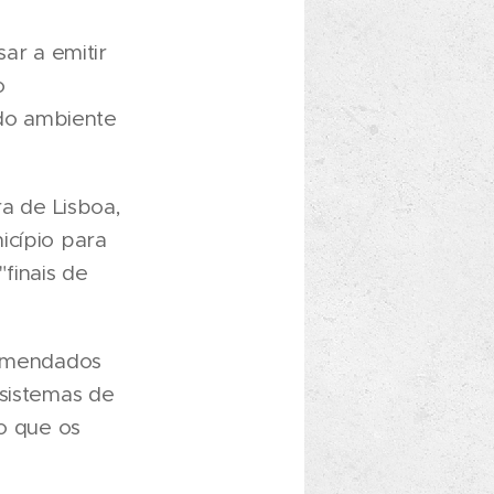
ar a emitir
o
do ambiente
a de Lisboa,
icípio para
"finais de
comendados
 sistemas de
io que os