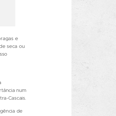
pragas e
 de seca ou
osso
a
rtância num
ra-Cascais.
rgência de