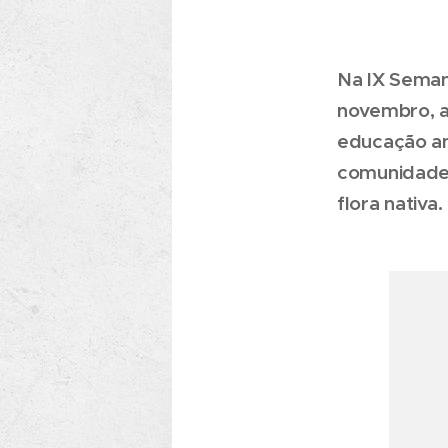
Na IX Seman
novembro, a
educação am
comunidade 
flora nativa.