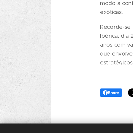
modo a contr
exóticas.
Recorde-se 
Ibérica, di
anos com vá
que envolver
estratégicos
Share