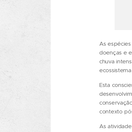
As espécies 
doenças e e
chuva intens
ecossistema
Esta consci
desenvolvime
conservação
contexto pós
As atividade