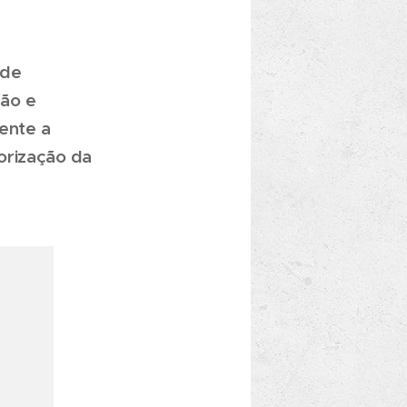
 de
ção e
ente a
orização da