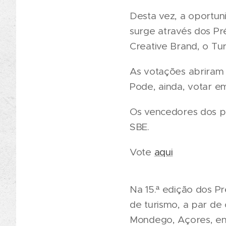
Desta vez, a oportun
surge através dos Pr
Creative Brand, o Tu
As votações abriram e
Pode, ainda, votar em
Os vencedores dos pr
SBE.
Vote
aqui
Na 15.ª edição dos 
de turismo, a par de
Mondego, Açores, ent