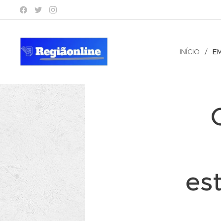
INÍCIO
E
es