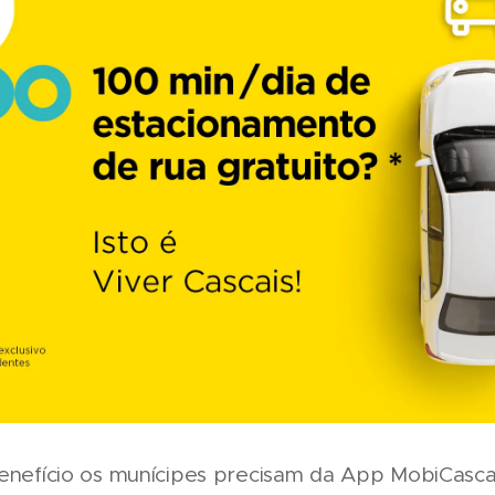
benefício os munícipes precisam da App MobiCascai