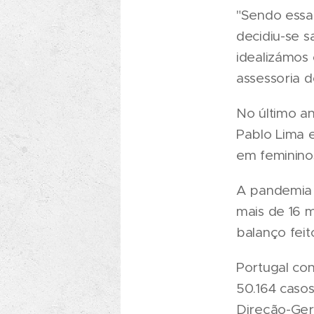
"Sendo essa
decidiu-se s
idealizámos 
assessoria 
No último a
Pablo Lima 
em feminino
A pandemia 
mais de 16 m
balanço feit
Portugal con
50.164 caso
Direção-Ger