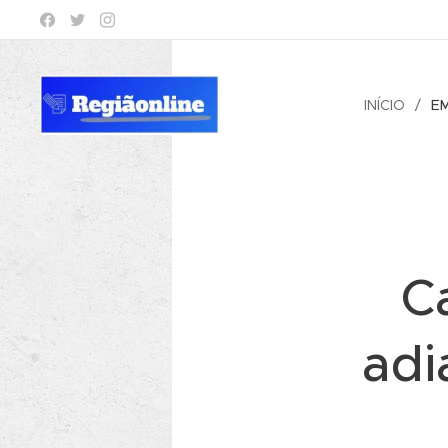
INÍCIO
E
C
adi