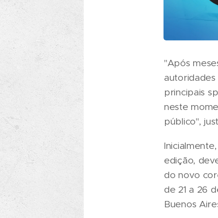
"Após meses
autoridades
principais s
neste momen
público", jus
Inicialmente
edição, dev
do novo cor
de 21 a 26 
Buenos Aire