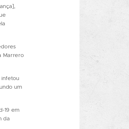
ança],
que
la
edores
a Marrero
 infetou
egundo um
id-19 em
m da