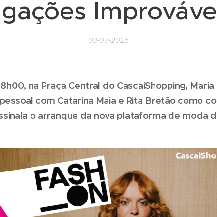
Ligações Improvávei
03-07-2026
s 18h00, na Praça Central do CascaiShopping, Mari
o pessoal com Catarina Maia e Rita Bretão como co
inala o arranque da nova plataforma de moda d