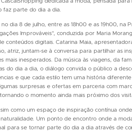
 CascaiShopping dedicada à moda, pensada para i
 faz parte do dia a dia.
no dia 8 de julho, entre as 18h00 e as 19h00, na P
Ligações Improváveis", conduzida por Maria Moran
de conteúdos digitais. Catarina Maia, apresentador
tão, atriz, juntam-se à conversa para partilhar as i
 mais inesperados. Da música às viagens, da famíl
s do dia a dia, o diálogo convida o público a des
cias e que cada estilo tem uma história diferente
 algumas surpresas e ofertas em parceria com ma
 tornando o momento ainda mais próximo dos visit
im como um espaço de inspiração contínua onde o
e naturalidade. Um ponto de encontro onde a moda
nal para se tornar parte do dia a dia através de co