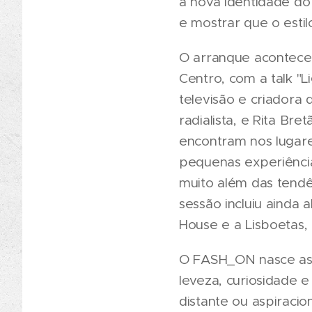
a nova identidade do
e mostrar que o estilo
O arranque acontece 
Centro, com a talk "
televisão e criadora 
radialista, e Rita Bre
encontram nos lugares
pequenas experiência
muito além das tendên
sessão incluiu ainda
House e a Lisboetas,
O FASH_ON nasce ass
leveza, curiosidade 
distante ou aspiracio