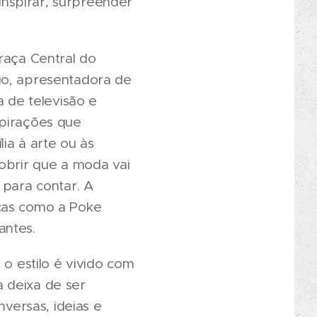
nspirar, surpreender
raça Central do
go, apresentadora de
a de televisão e
nspirações que
ia à arte ou às
cobrir que a moda vai
 para contar. A
rcas como a Poke
antes.
 estilo é vivido com
 deixa de ser
nversas, ideias e