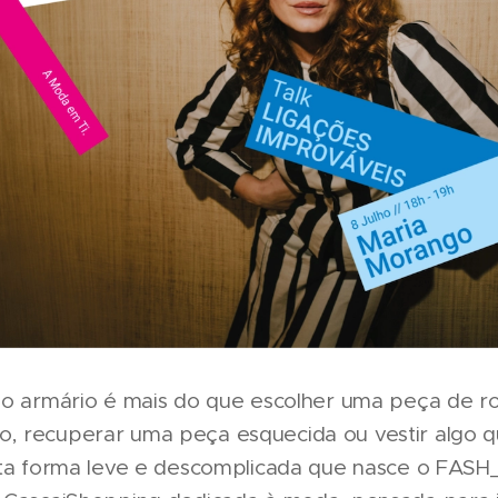
 o armário é mais do que escolher uma peça de ro
, recuperar uma peça esquecida ou vestir algo 
esta forma leve e descomplicada que nasce o FAS