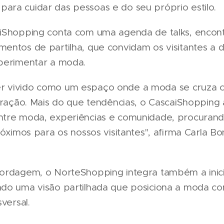
ra cuidar das pessoas e do seu próprio estilo.
iShopping conta com uma agenda de talks, encon
entos de partilha, que convidam os visitantes a 
perimentar a moda.
 vivido como um espaço onde a moda se cruza co
piração. Mais do que tendências, o CascaiShoppin
ntre moda, experiências e comunidade, procuran
róximos para os nossos visitantes", afirma Carla Bo
bordagem, o NorteShopping integra também a inic
ndo uma visão partilhada que posiciona a moda c
versal.