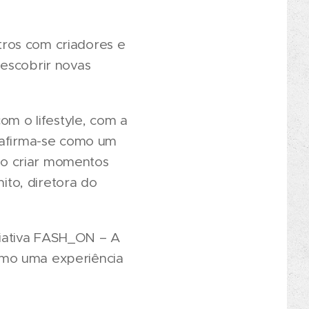
tros com criadores e
descobrir novas
m o lifestyle, com a
g afirma-se como um
do criar momentos
nito, diretora do
iativa FASH_ON – A
omo uma experiência