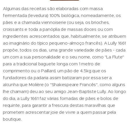
Algumas das receitas são elaboradas com massa
fermentada (levedura) 100% biológica, nomeadamente, os
pães e a chamada viennoiserie (ou seja, os brioches,
croissants e toda a panóplia de massas doces ou com
ingredientes acrescentados que, habitualmente, se atribuem
ao imaginário do típico pequeno-almoço francês). A Lully 1661
propõe, todos os dias, uma grande variedade de pães - cada
um com a sua personalidade e o seu nome, como "La Flute"
para a tradicional baguete longa com 1 metro de
comprimento ou o Paillard, um pão de 4.5kg que os
fundadores da padaria assim batizaram por essa ser a
alcunha que Molière (o "Shakespeare Francês", como alguns
lhe chamam) deu ao seu amigo Jean-Baptiste Lully. Ao longo
do dia, a Lully 1661 faz várias fornadas de pães e bolos de
requinte, para garantir a frescura destas maravilhas que
prometem acrescentar joie de vivre a quem passar pela
boutique.