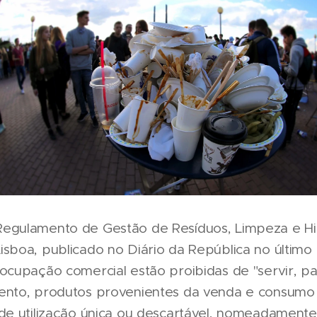
egulamento de Gestão de Resíduos, Limpeza e Hi
sboa, publicado no Diário da República no último 
ocupação comercial estão proibidas de "servir, pa
ento, produtos provenientes da venda e consum
 de utilização única ou descartável, nomeadamente