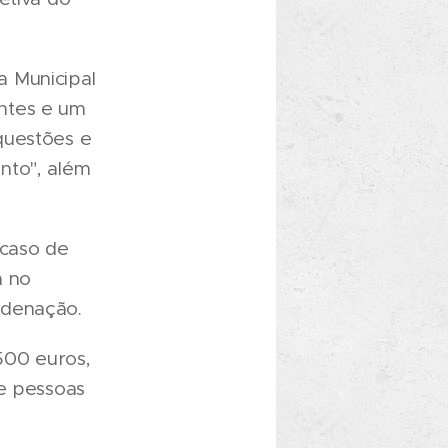
a Municipal
ntes e um
questões e
nto", além
 caso de
m no
rdenação.
.500 euros,
de pessoas