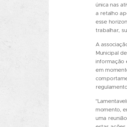
única nas a
a retalho a
esse horizo
trabalhar, su
A associaçã
Municipal de
informação 
em momento 
comportamen
regulamento
"Lamentavel
momento, em
uma reunião
estas ações 