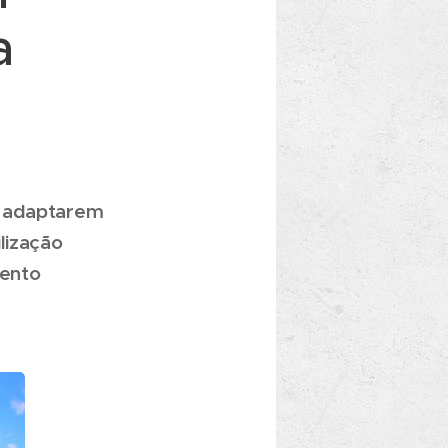
a
e adaptarem
lização
mento