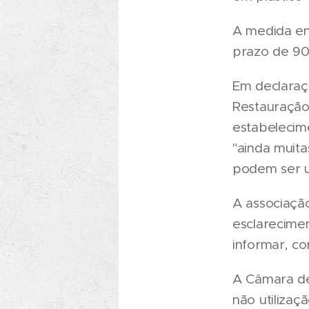
A medida en
prazo de 90
Em declaraç
Restauração
estabelecime
"ainda muita
podem ser u
A associaçã
esclarecime
informar, co
A Câmara de 
não utilizaç