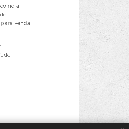
 como a
 de
 para venda
o
íodo