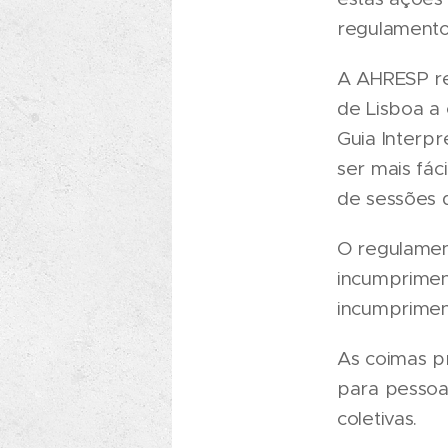
regulamento
A AHRESP re
de Lisboa a
Guia Interp
ser mais fá
de sessões 
O regulamen
incumprimen
incumprimen
As coimas pr
para pessoas
coletivas.