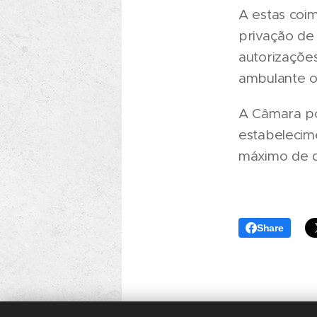
A estas coi
privação de
autorizaçõe
ambulante o
A Câmara po
estabelecime
máximo de d
Share