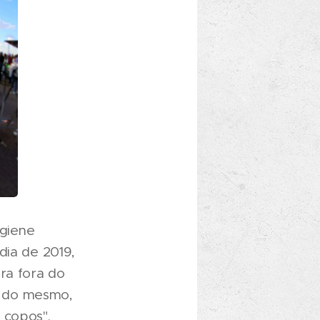
giene
dia de 2019,
ra fora do
o do mesmo,
 copos".