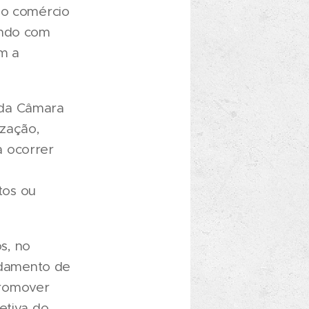
no comércio
endo com
m a
 da Câmara
ização,
a ocorrer
tos ou
s, no
ndamento de
promover
etiva do