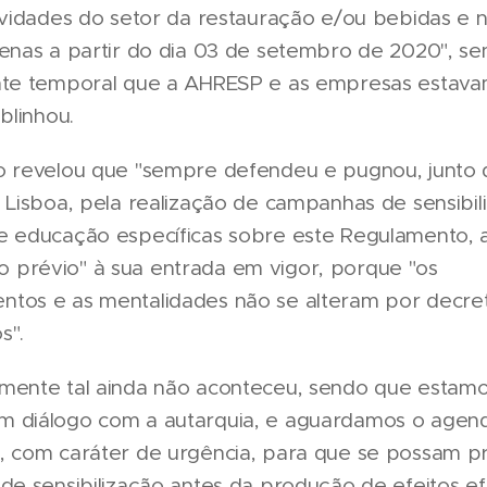
tividades do setor da restauração e/ou bebidas e 
penas a partir do dia 03 de setembro de 2020", s
nte temporal que a AHRESP e as empresas estava
blinhou.
o revelou que "sempre defendeu e pugnou, junto
 Lisboa, pela realização de campanhas de sensibil
e educação específicas sobre este Regulamento, 
prévio" à sua entrada em vigor, porque "os
tos e as mentalidades não se alteram por decre
s".
mente tal ainda não aconteceu, sendo que estamo
 diálogo com a autarquia, e aguardamos o age
, com caráter de urgência, para que se possam 
de sensibilização antes da produção de efeitos ef