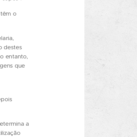
 têm o
aria,
o destes
no entanto,
agens que
epois
determina a
ilização