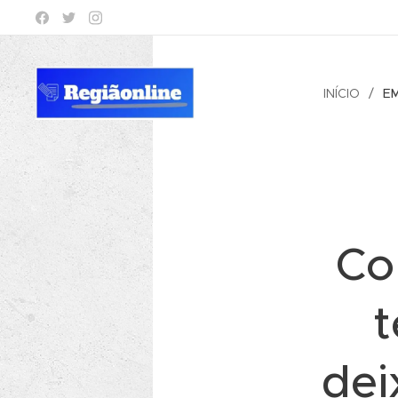
INÍCIO
E
Co
t
dei