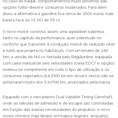
no caso do Kadjar, comportamentos muito próximos das
opções turbo-diesel e consumos moderados. Para além
disso, a alternativa a gasolina fica cerca de 3500 euros mais
barata face ao 1.5 DCi de 115 cv.
O novo motor constitui, assim, uma agradável surpresa,
tanto no capítulo da performance, quer sobretudo no
conforto que transmite à condução, mercê do reduzido nível
e ruído que projeta no habitáculo. Com um binário de 240
Nm, a versão de 140 cv testada pelo Regiãonline, equipada
com caixa manual de seis velocidades (caixa EDC7 e, opção)
revelou-se competente em todo o tipo de utilização e os
consumos registados (6,6 l/100 km em circuito misto) não se
asfastaram muito dos 5,9 l/100 km, anunciados pela marca.
Equipado com o mecanismo Dual Variable Timing Camshaft,
onde as válvulas de admissão e de escape são controladas
em função das exatas necessidades do propulsor, o novo
motor oferece mais binário em baixos regimes, enquanto