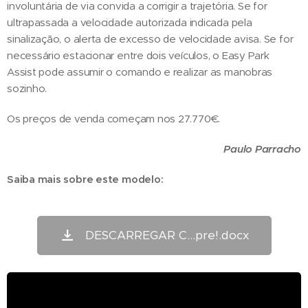
involuntária de via convida a corrigir a trajetória. Se for
ultrapassada a velocidade autorizada indicada pela
sinalização, o alerta de excesso de velocidade avisa. Se for
necessário estacionar entre dois veículos, o Easy Park
Assist pode assumir o comando e realizar as manobras
sozinho.
Os preços de venda começam nos 27.770€.
Paulo Parracho
Saiba mais sobre este modelo:
DESCARREGAR C...pre!.docx