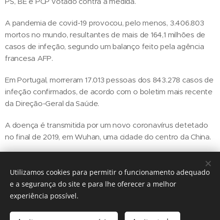
PS, BE e PCP votado contra a medida.
A pandemia de covid-19 provocou, pelo menos, 3.406.803
mortos no mundo, resultantes de mais de 164,1 milhões de
casos de infeção, segundo um balanço feito pela agência
francesa AFP.
Em Portugal, morreram 17.013 pessoas dos 843.278 casos de
infeção confirmados, de acordo com o boletim mais recente
da Direção-Geral da Saúde.
A doença é transmitida por um novo coronavírus detetado
no final de 2019, em Wuhan, uma cidade do centro da China.
Utilizamos cookies para permitir o funcionamento adequado
Share
e a segurança do site e para lhe oferecer a melhor
experiência possível.