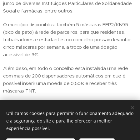
junto de diversas Instituições Particulares de Solidariedade
Social e farmácias, entre outros.
O município disponibiliza também 5 máscaras FFP2/KN95
(bico de pato) à rede de parceiros, para que residentes,
trabalhadores e estudantes no concelho possam levantar
cinco máscaras por semana, a troco de uma doação
acessível de 3€.
Além disso, em todo o concelho está instalada uma rede
com mais de 200 dispensadores automáticos em que é
possível inserir uma moeda de 0,50€ e receber três
máscaras TNT.
Utilizamos cookies para permitir o funcionamento adequado
Share
e a segurança do site e para lhe oferecer a melhor
experiência possível.