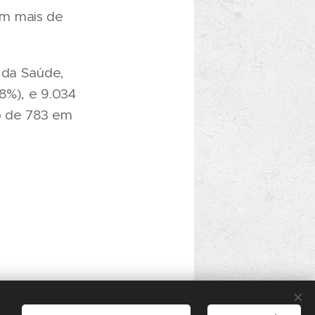
am mais de
 da Saúde,
8%), e 9.034
o de 783 em