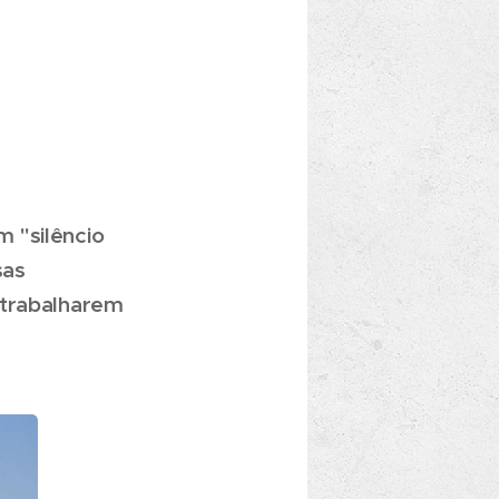
 "silêncio
sas
 trabalharem