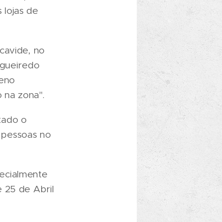
 lojas de
cavide, no
igueiredo
ueno
 na zona".
tado o
 pessoas no
ecialmente
 25 de Abril