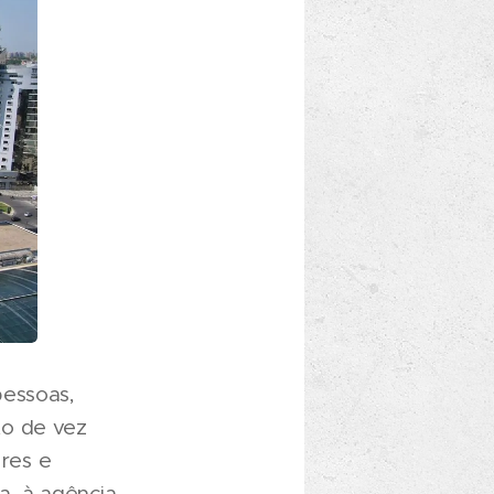
pessoas,
to de vez
res e
, à agência