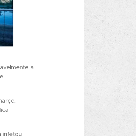
ravelmente a
de
março,
ica
 infetou