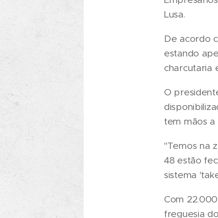
Lusa.
De acordo c
estando ape
charcutaria
O president
disponibiliz
tem mãos a 
"Temos na z
48 estão fe
sistema 'tak
Com 22.000 
freguesia d