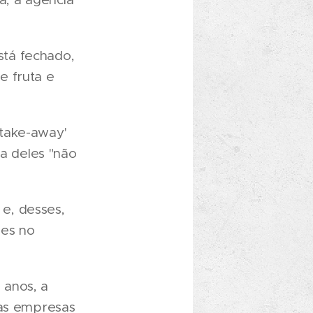
stá fechado,
e fruta e
'take-away'
ia deles "não
e, desses,
ões no
 anos, a
ias empresas