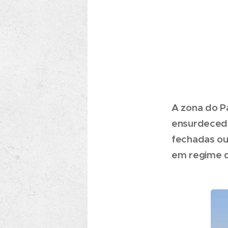
A zona do P
ensurdecedo
fechadas ou
em regime d