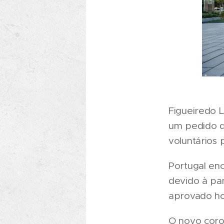
Figueiredo 
um pedido d
voluntários 
Portugal en
devido à pa
aprovado ho
O novo coron