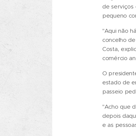
de serviços
pequeno co
"Aqui não h
concelho de
Costa, expl
comércio an
O president
estado de e
passeio pedo
"Acho que d
depois daqu
e as pessoas