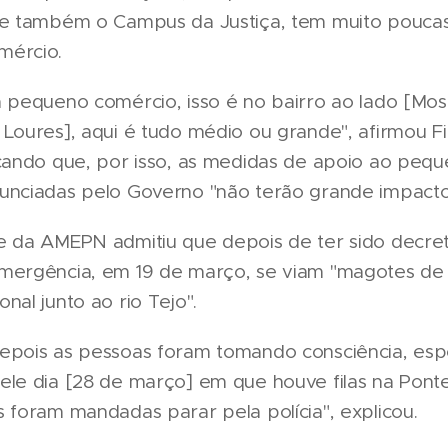
 e também o Campus da Justiça, tem muito poucas
mércio.
á pequeno comércio, isso é no bairro ao lado [Mos
 Loures], aqui é tudo médio ou grande", afirmou F
icando que, por isso, as medidas de apoio ao peq
unciadas pelo Governo "não terão grande impacto
e da AMEPN admitiu que depois de ter sido decre
mergência, em 19 de março, se viam "magotes de
nal junto ao rio Tejo".
epois as pessoas foram tomando consciência, esp
ele dia [28 de março] em que houve filas na Ponte
 foram mandadas parar pela polícia", explicou.