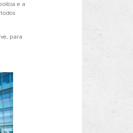
olícia e a
 todos
eve, para