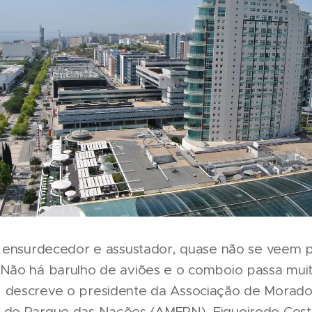
 é ensurdecedor e assustador, quase não se veem 
 Não há barulho de aviões e o comboio passa mui
 descreve o presidente da Associação de Morado
 do Parque das Nações (AMEPN), Figueiredo Costa