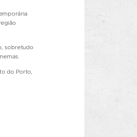
temporária
região
o, sobretudo
cinemas.
to do Porto,