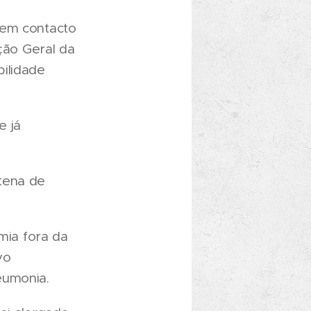
 em contacto
ão Geral da
ilidade
e já
tena de
emia fora da
vo
eumonia.