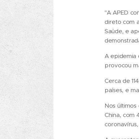
"A APED con
direto com 
Saúde, e ap
demonstrada
A epidemia 
provocou ma
Cerca de 11
países, e ma
Nos últimos 
China, com 
coronavírus