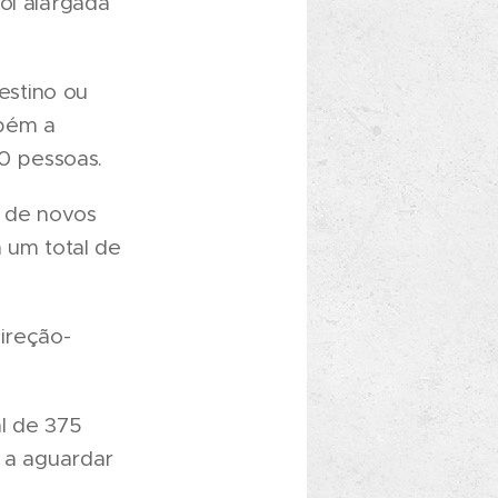
oi alargada
estino ou
mbém a
0 pessoas.
o de novos
a um total de
ireção-
l de 375
a a aguardar