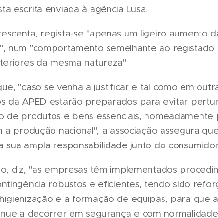
a escrita enviada à agência Lusa.
escenta, regista-se "apenas um ligeiro aumento d
", num "comportamento semelhante ao registado
nteriores da mesma natureza".
ue, "caso se venha a justificar e tal como em outr
os da APED estarão preparados para evitar pertu
o de produtos e bens essenciais, nomeadamente 
m a produção nacional", a associação assegura que
a sua ampla responsabilidade junto do consumidor
do, diz, "as empresas têm implementados procedi
ntingência robustos e eficientes, tendo sido refor
higienização e a formação de equipas, para que a
tinue a decorrer em segurança e com normalidade