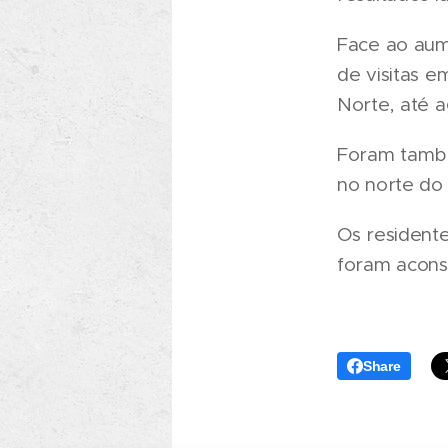
Face ao aum
de visitas e
Norte, até a
Foram també
no norte do 
Os residente
foram acons
Share