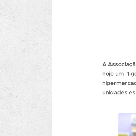
A Associaçã
hoje um "li
hipermercad
unidades es