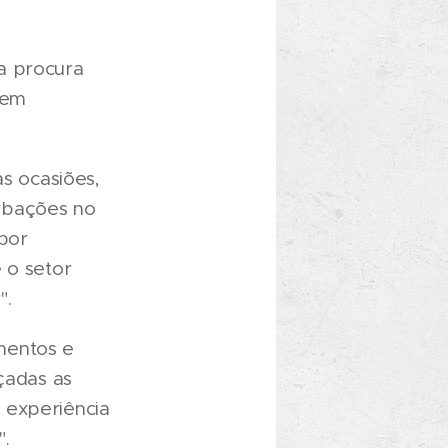
a procura
 em
as ocasiões,
rbações no
por
 o setor
".
mentos e
çadas as
 experiência
".