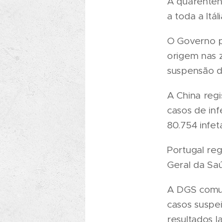
A quarentena
a toda a Itáli
O Governo p
origem nas 
suspensão d
A China reg
casos de inf
80.754 infet
Portugal reg
Geral da Sa
A DGS comun
casos suspei
resultados la