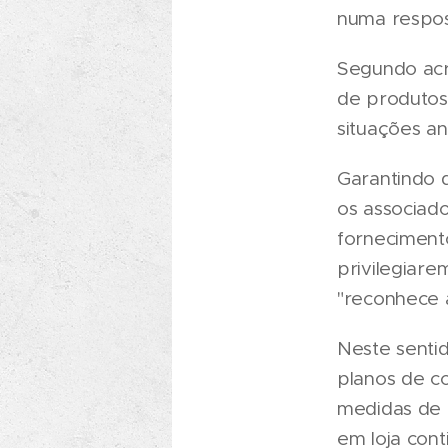
numa respost
Segundo acr
de produtos
situações a
Garantindo q
os associad
forneciment
privilegiare
"reconhece 
Neste senti
planos de co
medidas de 
em loja con