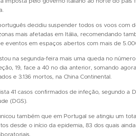
 imposta pelo governo italiano ao norte do país f
a.
ortuguês decidiu suspender todos os voos com d
zonas mais afetadas em Itália, recomendando ta
e eventos em espaços abertos com mais de 5.00
istou na segunda-feira mais uma queda no númer
eção, 19, face a 40 no dia anterior, somando agor
ados e 3.136 mortos, na China Continental.
ista 41 casos confirmados de infeção, segundo a D
úde (DGS).
icou também que em Portugal se atingiu um tota
tos desde o início da epidemia, 83 dos quais aind
boratoriais.