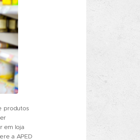
e produtos
uer
r em loja
efere a APED