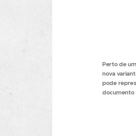
Perto de um
nova varian
pode repre
documento d