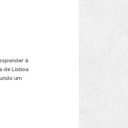
responder à
a de Lisboa
gundo um