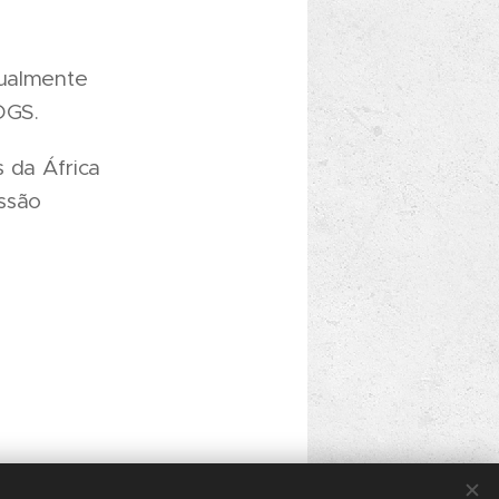
gualmente
DGS.
s da África
issão