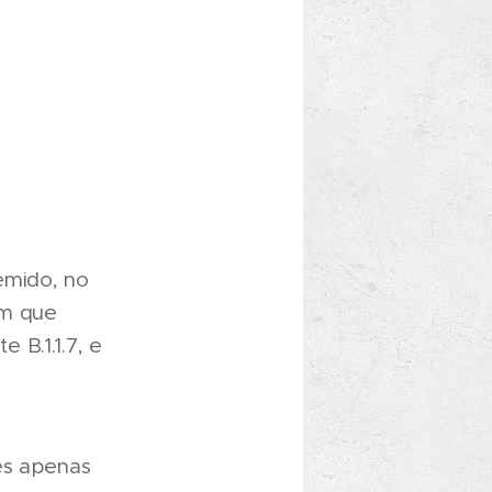
emido, no
em que
 B.1.1.7, e
es apenas