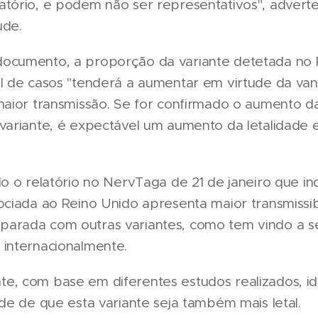
atório, e podem não ser representativos", adverte
úde.
ocumento, a proporção da variante detetada no 
al de casos "tenderá a aumentar em virtude da v
maior transmissão. Se for confirmado o aumento da
 variante, é expectável um aumento da letalidade
do o relatório no NervTaga de 21 de janeiro que in
ociada ao Reino Unido apresenta maior transmissib
arada com outras variantes, como tem vindo a s
 internacionalmente.
e, com base em diferentes estudos realizados, ide
ade de que esta variante seja também mais letal.