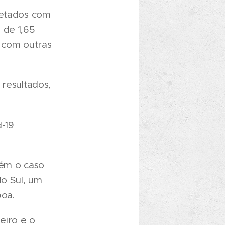
fetados com
 de 1,65
 com outras
 resultados,
d-19
ém o caso
do Sul, um
boa.
eiro e o