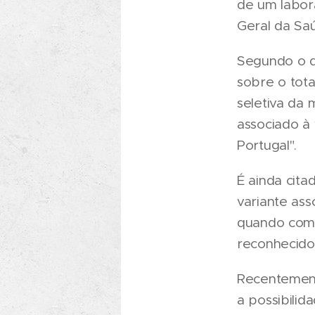
de um labor
Geral da Sa
Segundo o d
sobre o tot
seletiva da 
associado à
Portugal".
É ainda cita
variante ass
quando comp
reconhecido
Recentement
a possibilid