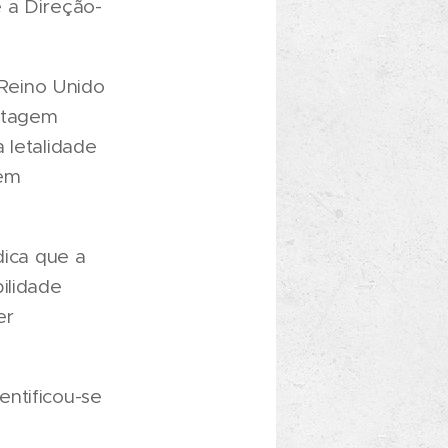
 a Direção-
Reino Unido
antagem
 letalidade
 em
dica que a
ilidade
er
ntificou-se