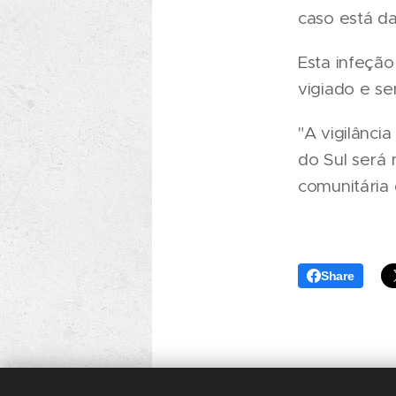
caso está d
Esta infeção
vigiado e s
"A vigilânci
do Sul será 
comunitária 
Share