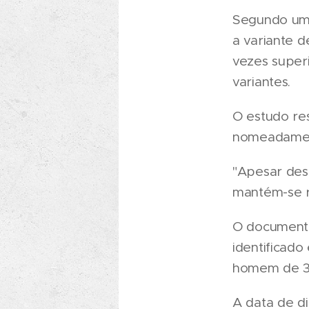
Segundo um 
a variante d
vezes super
variantes.
O estudo res
nomeadament
"Apesar dest
mantém-se re
O document
identificado
homem de 36 
A data de di