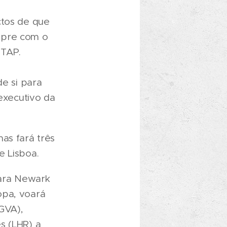
ctos de que
mpre com o
 TAP.
e si para
 executivo da
as fará três
e Lisboa.
para Newark
opa, voará
GVA),
s (LHR) a