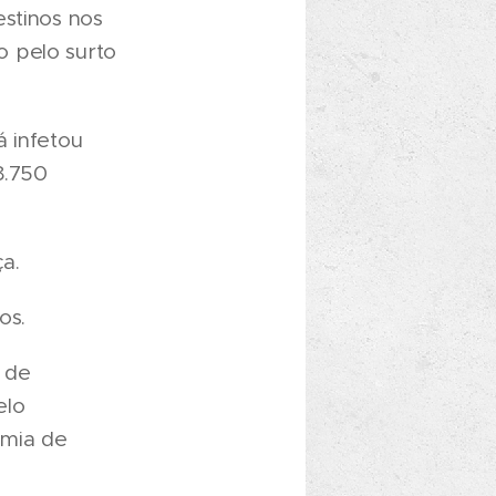
estinos nos
o pelo surto
á infetou
8.750
a.
os.
 de
elo
emia de