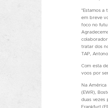
"Estamos a 
em breve vo
foco no futu
Agradecemos
colaborador
tratar dos n
TAP, Antono
Com esta dec
voos por sem
Na América 
(EWR), Bost
duas vezes 
Frankfurt (