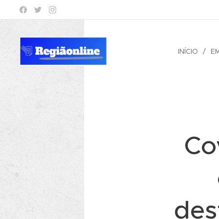
INÍCIO
E
Co
des