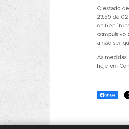
O estado de
23:59 de 02 
da República
compulsivo d
a não ser qu
As medidas 
hoje em Cons
Share