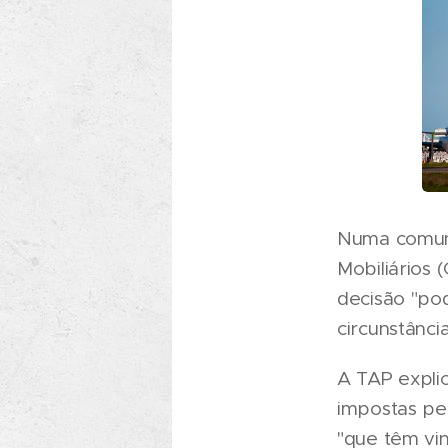
Numa comuni
Mobiliários
decisão "po
circunstânci
A TAP explic
impostas pe
"que têm vi