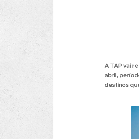
A TAP vai re
abril, perío
destinos qu