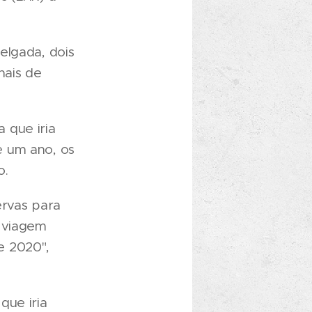
elgada, dois
nais de
 que iria
e um ano, os
o.
ervas para
a viagem
e 2020",
que iria