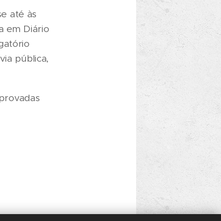
e até às
a em Diário
gatório
via pública,
aprovadas