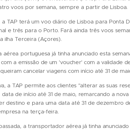
atro voos por semana, sempre a partir de Lisboa.
 a TAP terá um voo diário de Lisboa para Ponta D
al e três para o Porto. Fará ainda três voos sema
a ilha Terceira (Açores).
 aérea portuguesa já tinha anunciado esta semana
 com a emissão de um 'voucher' com a validade d
 queiram cancelar viagens com início até 31 de mai
va, a TAP permite aos clientes "alterar as suas res
 data de início até 31 de maio, remarcando a nov
er destino e para uma data até 31 de dezembro d
mpresa na terça-feira.
ssada, a transportador aérea já tinha anunciado 