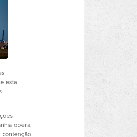
es
ue esta
s
ições
nhia opera,
e contenção