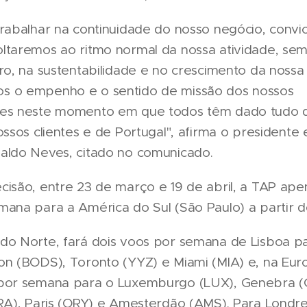
trabalhar na continuidade do nosso negócio, convi
ltaremos ao ritmo normal da nossa atividade, se
ro, na sustentabilidade e no crescimento da nossa
 o empenho e o sentido de missão dos nossos
es neste momento em que todos têm dado tudo d
ossos clientes e de Portugal", afirma o presidente
aldo Neves, citado no comunicado.
isão, entre 23 de março e 19 de abril, a TAP apen
ana para a América do Sul (São Paulo) a partir d
do Norte, fará dois voos por semana de Lisboa 
on (BODS), Toronto (YYZ) e Miami (MIA) e, na Eur
por semana para o Luxemburgo (LUX), Genebra (
FRA), Paris (ORY) e Amesterdão (AMS). Para Londre