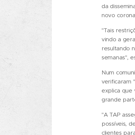
da dissemin
novo corona
"Tais restr
vindo a ger
resultando 
semanas", e
Num comunic
verificaram 
explica que
grande parte
"A TAP asse
possíveis, d
clientes para