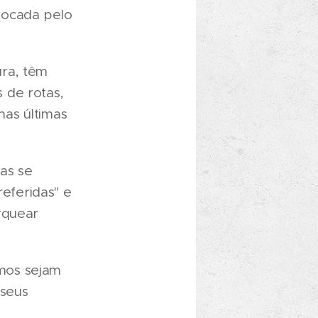
vocada pelo
ura, têm
 de rotas,
as últimas
as se
referidas" e
rquear
mos sejam
 seus