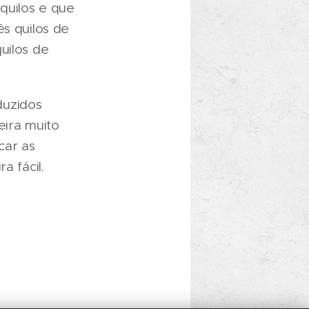
quilos e que
ês quilos de
uilos de
duzidos
ira muito
car as
a fácil.