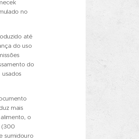
emecek
rmulado no
roduzido até
ança do uso
missões
essamento do
m usados
 documento
duz mais
alimento, o
 (300
e sumidouro