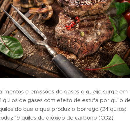
 alimentos e emissões de gases o queijo surge em 
1 quilos de gases com efeito de estufa por quilo de
uilos do que o que produz o borrego (24 quilos).
oduz 19 quilos de dióxido de carbono (CO2).