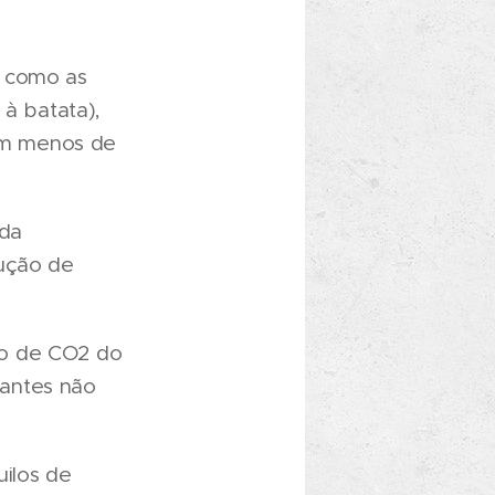
, como as
 à batata),
com menos de
ada
dução de
ro de CO2 do
nantes não
uilos de