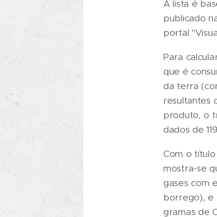
A lista é b
publicado n
portal "Visua
Para calcul
que é consu
da terra (c
resultantes
produto, o 
dados de 119
Com o títul
mostra-se q
gases com e
borrego), e
gramas de C