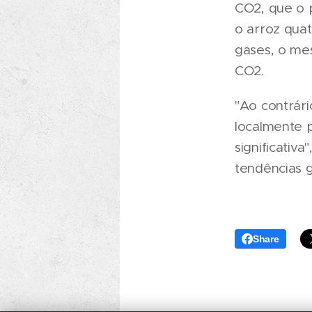
CO2, que o p
o arroz quat
gases, o mes
CO2.
"Ao contrár
localmente 
significativ
tendências g
Share