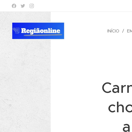
INÍCIO
E
Car
cho
a