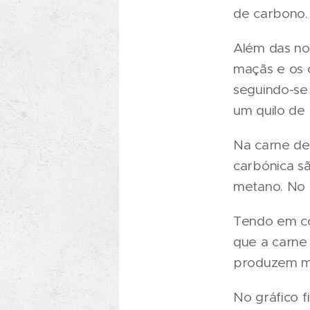
de carbono.
Além das no
maçãs e os c
seguindo-se 
um quilo de 
Na carne de 
carbónica s
metano. No 
Tendo em co
que a carne
produzem m
No gráfico f