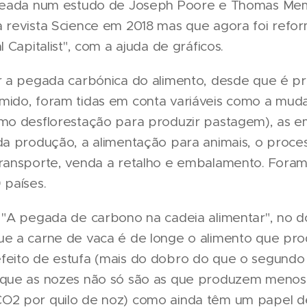
aseada num estudo de Joseph Poore e Thomas M
a revista Science em 2018 mas que agora foi refo
l Capitalist", com a ajuda de gráficos.
ar a pegada carbónica do alimento, desde que é p
mido, foram tidas em conta variáveis como a mud
omo desflorestação para produzir pastagem), as e
 da produção, a alimentação para animais, o proc
transporte, venda a retalho e embalamento. Fora
 países.
o "A pegada de carbono na cadeia alimentar", no
ue a carne de vaca é de longe o alimento que pro
feito de estufa (mais do dobro do que o segundo 
 que as nozes não só são as que produzem menos
O2 por quilo de noz) como ainda têm um papel d