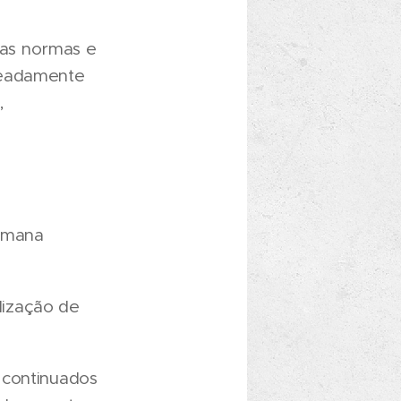
as normas e
meadamente
,
semana
ilização de
 continuados