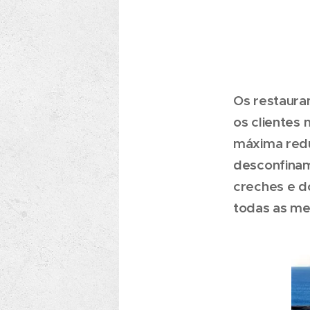
Os restauran
os clientes
máxima redu
desconfinam
creches e d
todas as me