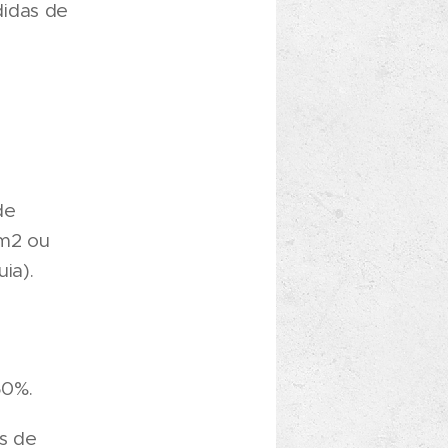
didas de
de
 m2 ou
ia).
50%.
s de