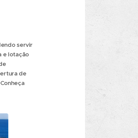
dendo servir
a e lotação
de
ertura de
. Conheça