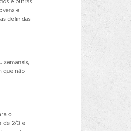
dos e outras
jovens e
as definidas
u semanais,
em que não
ara o
a de 2/3 e