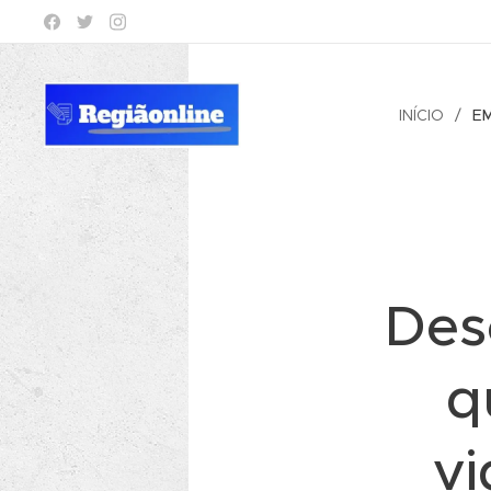
INÍCIO
E
Des
q
vi