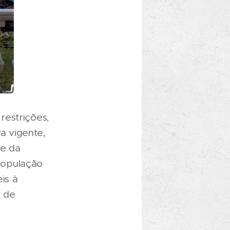
restrições,
a vigente,
 e da
população
is à
o de