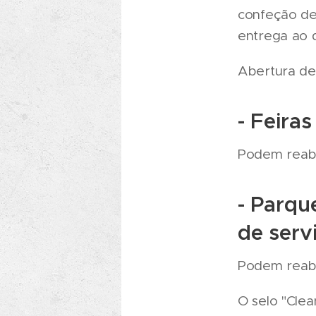
confeção de
entrega ao d
Abertura de
- Feira
Podem reabri
- Parqu
de serv
Podem reabr
O selo "Cle