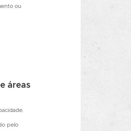
mento ou
e áreas
pacidade.
do pelo