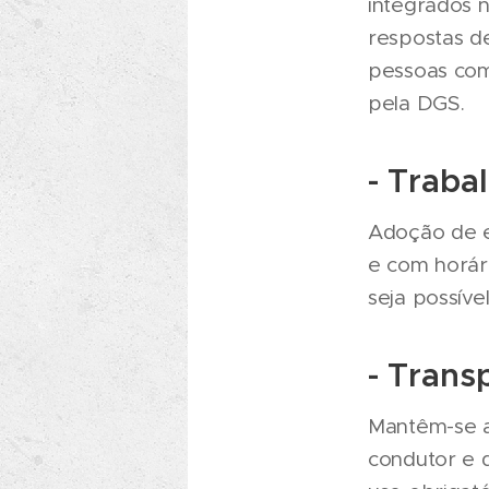
integrados 
respostas d
pessoas com
pela DGS.
- Traba
Adoção de es
e com horár
seja possível
- Trans
Mantêm-se a
condutor e 