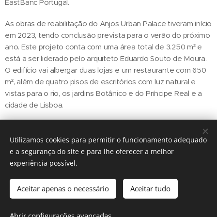
EastBanc Portugal.
As obras de reabilitação do Anjos Urban Palace tiveram início
em 2023, tendo conclusão prevista para o verão do próximo
ano. Este projeto conta com uma área total de 3.250 m² e
está a ser liderado pelo arquiteto Eduardo Souto de Moura.
O edifício vai albergar duas lojas e um restaurante com 650
m², além de quatro pisos de escritórios com luz natural e
vistas para o rio, os jardins Botânico e do Príncipe Real e a
cidade de Lisboa.
Utilizamos cookies para permitir o funcionamento adequado
e a segurança do site e para lhe oferecer a melhor
Share
experiência possível.
Aceitar apenas o necessário
Aceitar tudo
Regiãonline | 2018 | Lisboa
Abrir configurações avançadas