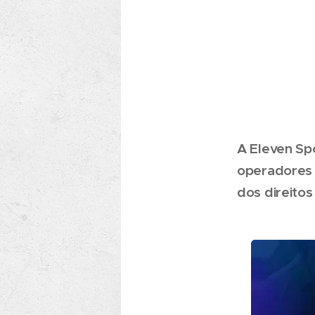
A Eleven Spo
operadores 
dos direito