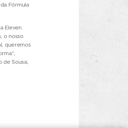
 da Fórmula
a Eleven
, o nosso
l, queremos
orma",
o de Sousa,