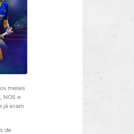
ios meses
o, NOS e
e já eram
os de