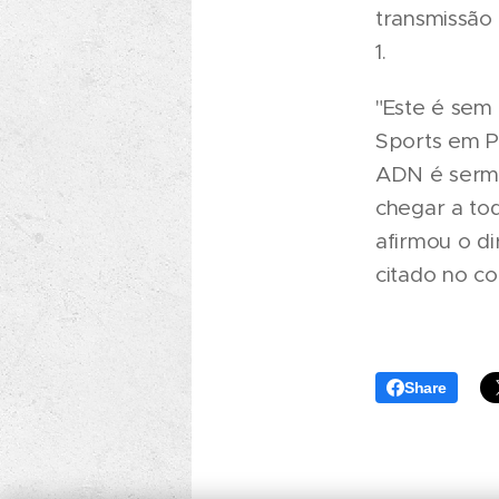
transmissão
1.
"Este é sem
Sports em P
ADN é sermo
chegar a to
afirmou o di
citado no c
Share