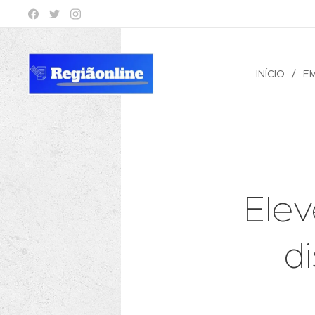
INÍCIO
E
Elev
d