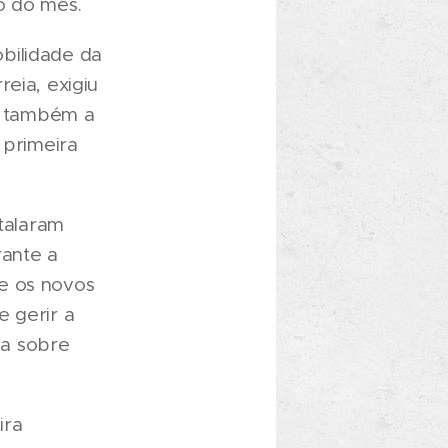
o do mês.
bilidade da
eia, exigiu
 e também a
 primeira
talaram
rante a
e os novos
e gerir a
da sobre
ira