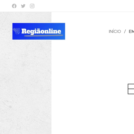
INÍCIO
E
E