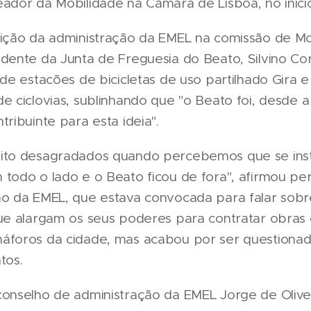
eador da Mobilidade na Câmara de Lisboa, no iníci
dição da administração da EMEL na comissão de Mo
dente da Junta de Freguesia do Beato, Silvino Corr
 de estacões de bicicletas de uso partilhado Gira
e ciclovias, sublinhando que "o Beato foi, desde a
tribuinte para esta ideia".
ito desagradados quando percebemos que se ins
todo o lado e o Beato ficou de fora", afirmou pe
ão da EMEL, que estava convocada para falar sobr
ue alargam os seus poderes para contratar obras 
áforos da cidade, mas acabou por ser questiona
tos.
conselho de administração da EMEL Jorge de Olive