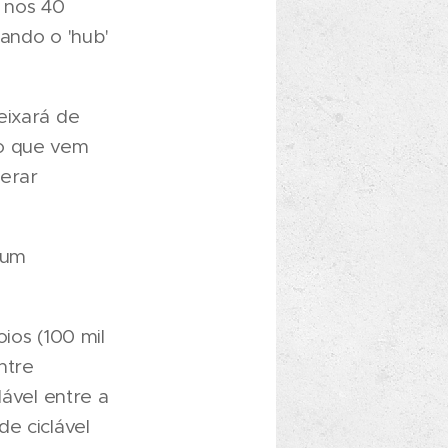
 nos 40
ando o 'hub'
eixará de
no que vem
derar
num
ios (100 mil
entre
lável entre a
e ciclável