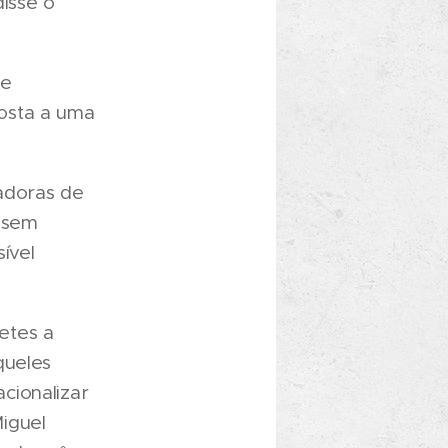
isse o
 e
osta a uma
adoras de
ossem
ível
netes a
queles
cionalizar
iguel