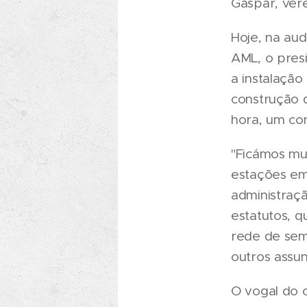
Gaspar, ver
Hoje, na au
AML, o presi
a instalação
construção d
hora, um con
"Ficámos mu
estações em 
administraç
estatutos, q
rede de sem
outros assun
O vogal do 