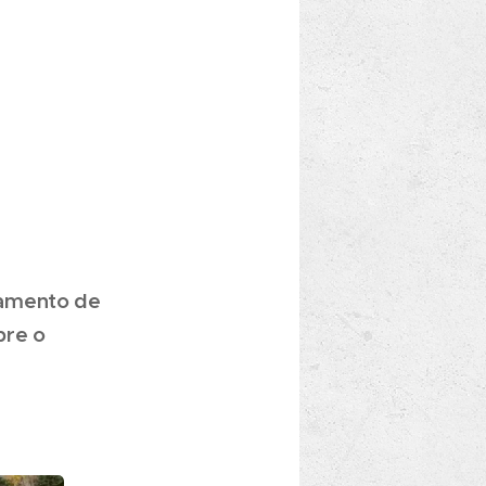
e
namento de
bre o