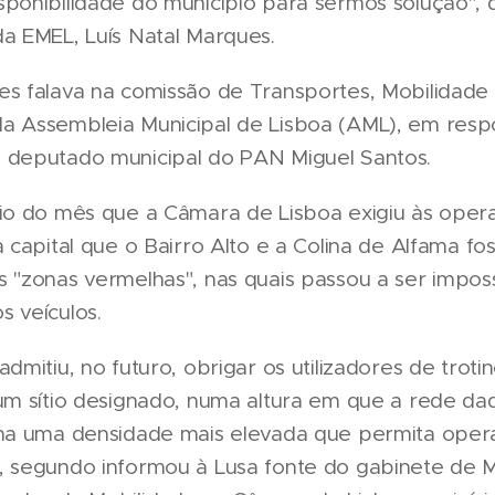
ponibilidade do município para sermos solução", d
a EMEL, Luís Natal Marques.
es falava na comissão de Transportes, Mobilidade
a Assembleia Municipal de Lisboa (AML), em resp
 deputado municipal do PAN Miguel Santos.
cio do mês que a Câmara de Lisboa exigiu às oper
a capital que o Bairro Alto e a Colina de Alfama f
 "zonas vermelhas", nas quais passou a ser imposs
 veículos.
admitiu, no futuro, obrigar os utilizadores de troti
um sítio designado, numa altura em que a rede da
nha uma densidade mais elevada que permita opera
, segundo informou à Lusa fonte do gabinete de M