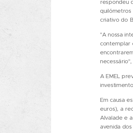
respondeu q
quilómetros 
criativo do 
"A nossa in
contemplar 
encontrarem
necessário",
A EMEL prev
investimento
Em causa est
euros), a red
Alvalade e a
avenida dos 