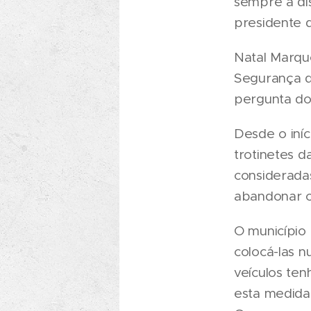
sempre à dis
presidente d
Natal Marqu
Segurança d
pergunta do
Desde o iní
trotinetes d
consideradas
abandonar os
O município 
colocá-las n
veículos te
esta medida