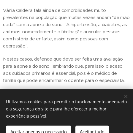
Vânia Caldeira fala ainda de comorbilidades muito
prevalentes na população que muitas vezes andam "de mão
dada" com a apneia do sono: "A hipertensão, a diabetes, as
arritmias, nomeadamente a fibrilhação auricular, pessoas
com história de enfarte, assim como pessoas com
depressão".
Nestes casos, defende que deve ser feita uma avaliação
para a apneia do sono, lembrando que, para isso, o aceso
aos cuidados primários é essencial, pois é o médico de
família que pode encaminhar o doente para o especialista.
Utilizamos cookies para permitir o funcionamento adequado
Share
e a segurança do site e para lhe oferecer a melhor
experiência possível.
Aceitar apenas o necessário
Aceitar tudo