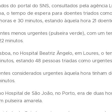
os do portal do SNS, consultados pela agência Lu
oa, o tempo de espera para doentes triados como
 horas e 30 minutos, estando àquela hora 21 doen
entes menos urgentes (pulseira verde), com um 
22 minutos.
isboa, no Hospital Beatriz Ângelo, em Loures, o 
minutos, estando 48 pessoas triadas como urgentes
entes considerados urgentes àquela hora tinham 
inutos.
 Hospital de São João, no Porto, era de duas ho
m pulseira amarela.