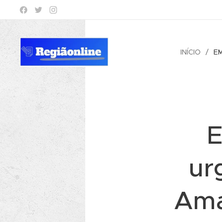
INÍCIO
E
E
ur
Ama