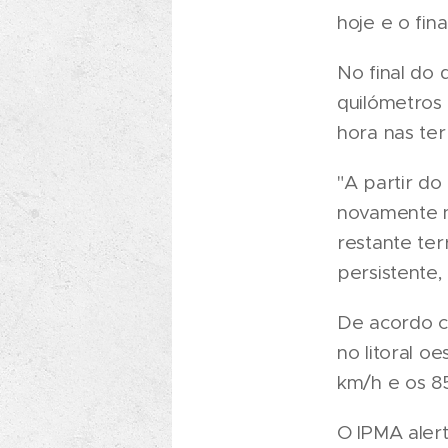
hoje e o fin
No final do 
quilómetros 
hora nas ter
"A partir do 
novamente n
restante ter
persistente,
De acordo co
no litoral o
km/h e os 8
O IPMA aler