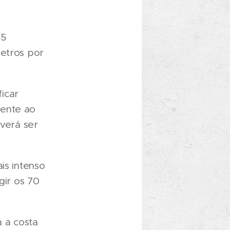
85
metros por
ficar
mente ao
everá ser
is intenso
gir os 70
 a costa