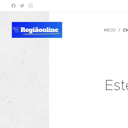
INÍCIO
E
Est