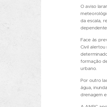
O aviso lara
meteorológi
da escala, r
dependentes
Face às pre
Civil alerto
determinado
formação de
urbano.
Por outro la
água, inund
drenagem e 
A ANPC apon