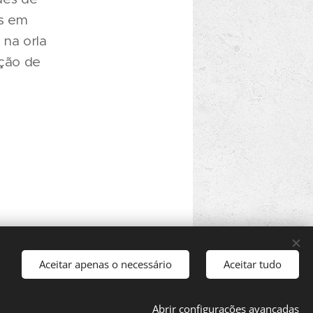
s em
 na orla
ação de
Aceitar apenas o necessário
Aceitar tudo
Abrir configurações avançadas