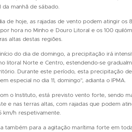
al da manhã de sábado.
dia de hoje, as rajadas de vento podem atingir os 
por hora no Minho e Douro Litoral e os 100 quiló
ras altas destas regiões.
início do dia de domingo, a precipitação irá intensi
o litoral Norte e Centro, estendendo-se gradual
ritório. Durante este período, esta precipitação d
 em especial no dia 11, domingo", adianta o IPMA.
m o Instituto, está previsto vento forte, sendo ma
este e nas terras altas, com rajadas que podem atin
5 km/h respetivamente.
ta também para a agitação marítima forte em toda