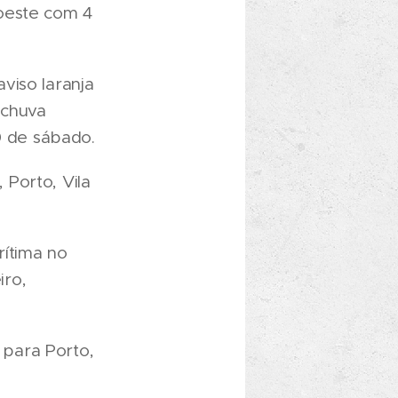
oeste com 4
viso laranja
 chuva
0 de sábado.
Porto, Vila
rítima no
iro,
para Porto,