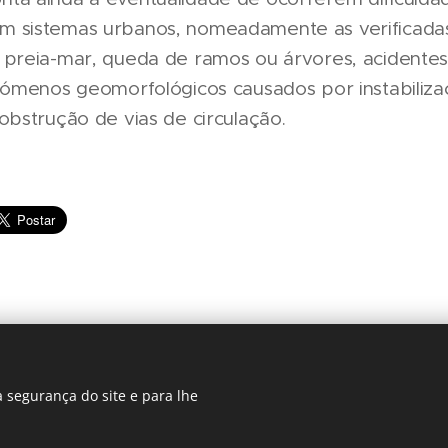
 sistemas urbanos, nomeadamente as verificada
 preia-mar, queda de ramos ou árvores, acidentes
enómenos geomorfológicos causados por instabiliz
obstrução de vias de circulação.
 segurança do site e para lhe
Regiãonline | 2018 | Lisboa