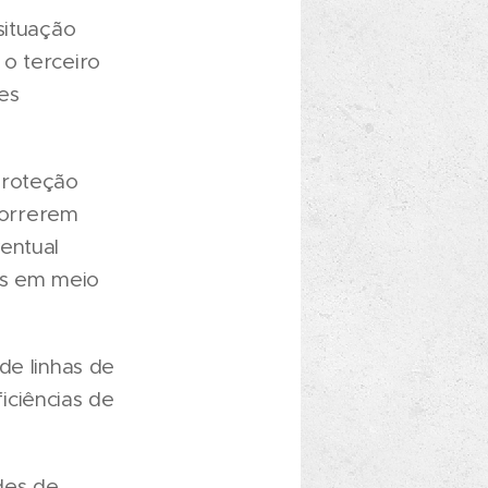
situação
o terceiro
es
Proteção
ocorrerem
entual
as em meio
de linhas de
iciências de
des de