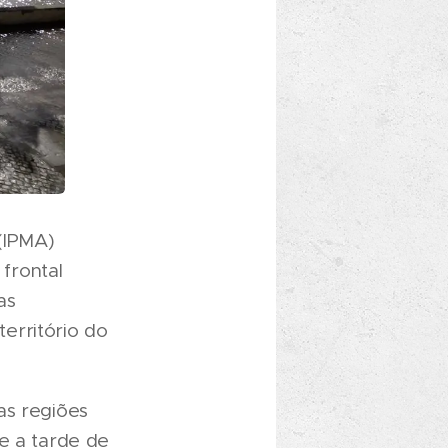
(IPMA)
frontal
as
erritório do
as regiões
e a tarde de