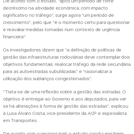
De acordo com o estudo, "após um período de forte
decréscimo na atividade económica, com impacto
significativo no tráfego", surge agora "um período de
crescimento", pelo que "é o momento certo para questionar
e reavaliar medidas tomadas num contexto de urgência
financeira".
Os investigadores dizem que "a definição de políticas de
gestão das infraestruturas rodoviárias deve contemplar dois
objetivos fundamentais: realocar tráfego da rede secundária
para as autoestradas subutilizadas" e "racionalizar a
utilização dos sublanços congestionados".
"Trata-se de uma reflexão sobre a gestão das estradas. O
objetivo é entregar ao Governo e aos deputados, para ver
se há alterações à forma de gestão das estradas", explicou
à Lusa Álvaro Costa, vice-presidente da ACP e especialista
em Transportes.
De acordo com o responsável, o estudo conclui existirem