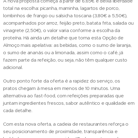
A nova proposta começa a partir de 6,65€ e deixa liberdade
total na escolha: picanha, maminha, lagartos de porco,
lombinhos de frango ou salsicha toscana (3,80€ a 5,50€),
acompanhados por arroz, feijão preto, batata frita, salada ou
vinagrete (2,50€), o valor varia conforme a escolha da
proteína. Há ainda um detalhe que torna esta Opção de
Almoço mais apelativa: as bebidas, como o sumo de laranja,
o sumo de ananás ou a limonada, assim como o café, já
fazem parte da refeição, ou seja, não têm qualquer custo
adicional.
Outro ponto forte da oferta é a rapidez do serviço, os
pratos chegam à mesa em menos de 10 minutos. Uma
alternativa ao fast-food, com refeições preparadas que
juntam ingredientes frescos, sabor autêntico e qualidade em
cada detalhe.
Com esta nova oferta, a cadeia de restaurantes reforça o
seu posicionamento de proximidade, transparência e