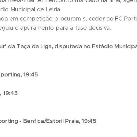
a meia-final têm encontro marcado na final, age
dio Municipal de Leiria.
inda em competição procuram suceder ao FC Porto
eguiu o apuramento para a fase decisiva.
ur' da Taça da Liga, disputada no Estádio Municipal
porting, 19:45
, 19:45
rting - Benfica/Estoril Praia, 19:45