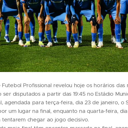
Futebol Profissional revelou hoje os horários das m
 ser disputados a partir das 19:45 no Estádio Munici
l, agendada para terça-feira, dia 23 de janeiro, o
por um lugar na final, enquanto na quarta-feira, dia
ia tentarem chegar ao jogo decisivo.