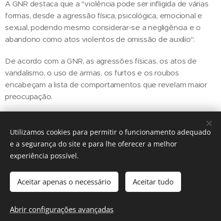
A GNR destaca que a "violência pode ser infligida de várias
formas, desde a agressão física, psicológica, emocional e
sexual, podendo mesmo considerar-se a negligência e o
abandono como atos violentos de omissão de auxílio".
De acordo com a GNR, as agressões físicas, os atos de
vandalismo, o uso de armas, os furtos e os roubos
encabeçam a lista de comportamentos que revelam maior
preocupação.
Utilizamos cookies para permitir o funcionamento adequado
Share
e a segurança do site e para lhe oferecer a melhor
experiência possível.
Aceitar apenas o necessário
Aceitar tudo
Regiãonline | 2018 | Lisboa
Abrir configurações avançadas
Cookies