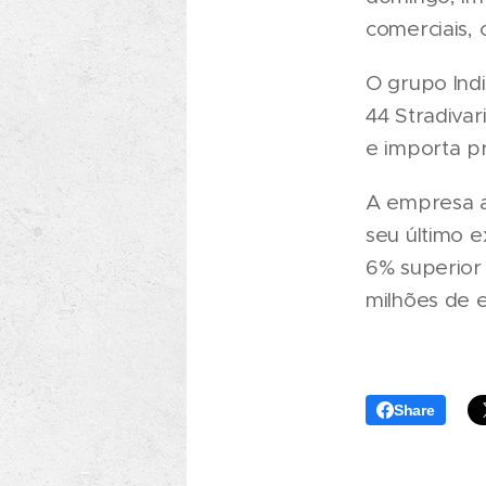
comerciais,
O grupo Indi
44 Stradivar
e importa pr
A empresa a
seu último e
6% superior 
milhões de 
Share