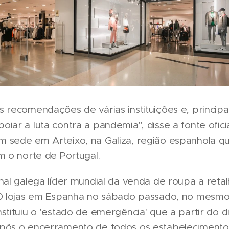
 recomendações de várias instituições e, princip
iar a luta contra a pandemia", disse a fonte ofici
 sede em Arteixo, na Galiza, região espanhola qu
m o norte de Portugal.
nal galega líder mundial da venda de roupa a reta
00 lojas em Espanha no sábado passado, no mesm
stituiu o 'estado de emergência' que a partir do d
pôs o encerramento de todos os estabelecimento