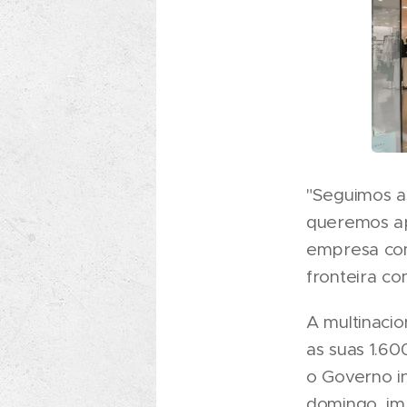
"Seguimos as
queremos apo
empresa com
fronteira co
A multinacio
as suas 1.6
o Governo in
domingo, im