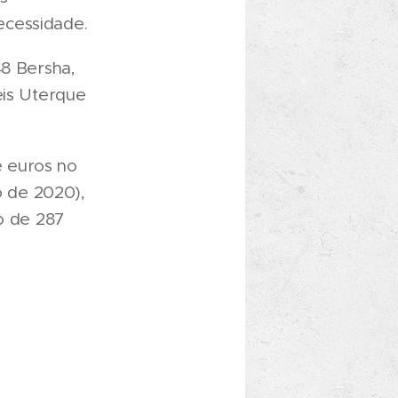
ecessidade.
48 Bersha,
eis Uterque
e euros no
o de 2020),
o de 287