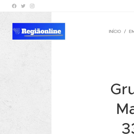
INÍCIO
E
Gr
Ma
3