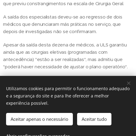
que previu constrangimentos na escala de Cirurgia Geral.
A saída dos especialistas deveu-se ao regresso de dois
médicos que denunciaram más práticas no serviço, que
depois de investigadas não se confirmaram.
Apesar da saída desta dezena de médicos, a ULS garantiu
ainda que as cirurgias eletivas (programadas com
antecedência) "estão a ser realizadas", mas admitiu que
"poderá haver necessidade de ajustar o plano operatório".
Utilizamos cookies para permitir o funcionamento adequado
Share
e a segurança do site e para lhe oferecer a melhor
experiência possível.
Aceitar apenas o necessário
Aceitar tudo
Regiãonline | 2018 | Lisboa