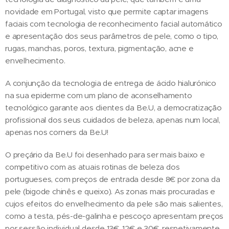
novidade em Portugal, visto que permite captar imagens
faciais com tecnologia de reconhecimento facial automático
e apresentação dos seus parâmetros de pele, como o tipo,
rugas, manchas, poros, textura, pigmentação, acne e
envelhecimento.
A conjunção da tecnologia de entrega de ácido hialurónico
na sua epiderme com um plano de aconselhamento
tecnológico garante aos clientes da Be.U, a democratização
profissional dos seus cuidados de beleza, apenas num local,
apenas nos corners da Be.U!
O preçário da Be.U foi desenhado para ser mais baixo e
competitivo com as atuais rotinas de beleza dos
portugueses, com preços de entrada desde 8€ por zona da
pele (bigode chinês e queixo). As zonas mais procuradas e
cujos efeitos do envelhecimento da pele são mais salientes,
como a testa, pés-de-galinha e pescoço apresentam preços
por sessão individual desde 13€, 12€ e 30€, respetivamente.