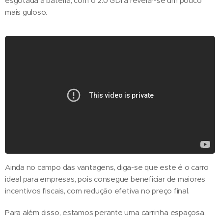
esgotada a bateria, com o 2.0 GDi a revelar-se um pouco
mais guloso.
Ainda no campo das vantagens, diga-se que este é o carro
ideal para empresas, pois consegue beneficiar de maiores
incentivos fiscais, com redução efetiva no preço final.
Para além disso, estamos perante uma carrinha espaçosa,