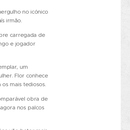
ergulho no icónico
ís irmão.
mpre carregada de
engo e jogador
emplar, um
lher. Flor conhece
 os mais tediosos.
omparável obra de
 agora nos palcos