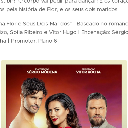
subir!! O corpo vai pedir para dançar! E os coraç
 pela história de Flor, e os seus dois maridos.
na Flor e Seus Dois Maridos" - Baseado no roman
izo, Sofia Ribeiro e Vítor Hugo | Encenação: Sérgi
ha | Promotor: Plano 6