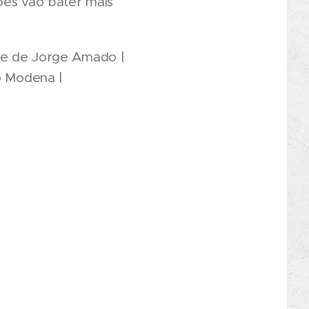
ões vão bater mais
ce de Jorge Amado |
o Modena |