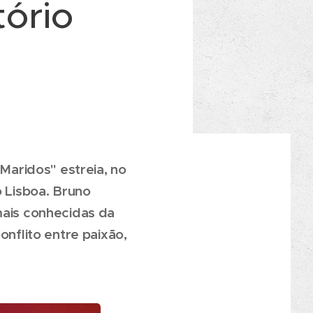
ório
aridos" estreia, no
o Lisboa. Bruno
mais conhecidas da
onflito entre paixão,