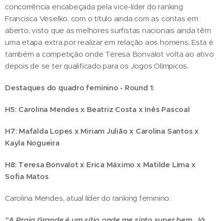
concorrência encabeçada pela vice-líder do ranking
Francisca Veselko, com o título ainda com as contas em
aberto, visto que as melhores surfistas nacionais ainda têm
uma etapa extra por realizar em relação aos homens. Esta é
também a competição onde Teresa Bonvalot volta ao ativo
depois de se ter qualificado para os Jogos Olímpicos.
Destaques do quadro feminino - Round 1:
H5: Carolina Mendes x Beatriz Costa x Inês Pascoal
H7: Mafalda Lopes x Miriam Julião x Carolina Santos x
Kayla Nogueira
H8: Teresa Bonvalot x Erica Máximo x Matilde Lima x
Sofia Matos
Carolina Mendes, atual líder do ranking feminino:
"A Praia Grande é um sítio onde me sinto super bem. Já