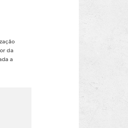
ização
or da
ada a