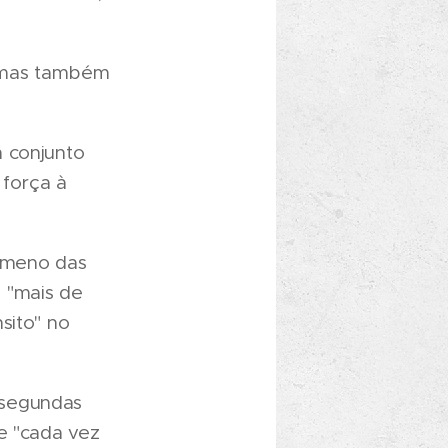
, mas também
m conjunto
 força à
ómeno das
 "mais de
sito" no
 segundas
e "cada vez