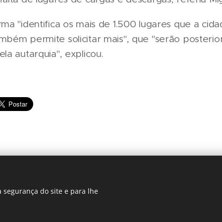
rma "identifica os mais de 1.500 lugares que a cida
ambém permite solicitar mais", que "serão posteri
ela autarquia", explicou.
 segurança do site e para lhe
Regiãonline | 2018 | Lisboa
Cookies