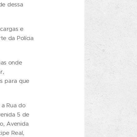
de dessa
 cargas e
te da Polícia
ias onde
r,
es para que
 a Rua do
venida 5 de
o, Avenida
ipe Real,