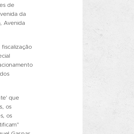
res de
Avenida da
o, Avenida
fiscalização
cial
tacionamento
 dos
te' que
s, os
s, os
tificam"
guel Gaspar.