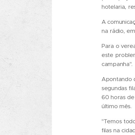
hotelaria, r
A comunicaç
na rádio, em
Para o vere
este proble
campanha".
Apontando q
segundas fi
60 horas de 
último mês.
"Temos todo
filas na cid