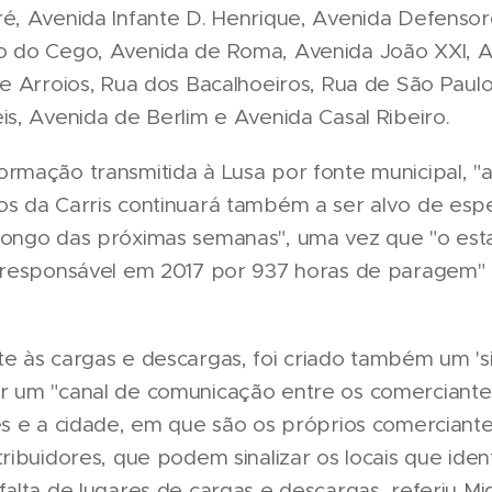
ré, Avenida Infante D. Henrique, Avenida Defenso
o do Cego, Avenida de Roma, Avenida João XXI, 
de Arroios, Rua dos Bacalhoeiros, Rua de São Paul
is, Avenida de Berlim e Avenida Casal Ribeiro.
rmação transmitida à Lusa por fonte municipal, "a 
os da Carris continuará também a ser alvo de espe
longo das próximas semanas", uma vez que "o es
i responsável em 2017 por 937 horas de paragem"
e às cargas e descargas, foi criado também um 'si
r um "canal de comunicação entre os comerciante
es e a cidade, em que são os próprios comerciante
tribuidores, que podem sinalizar os locais que iden
falta de lugares de cargas e descargas, referiu Mi