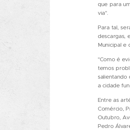
que para um
via".
Para tal, se
descargas, e
Municipal e 
"Como é evi
temos probl
salientando
a cidade fun
Entre as ar
Comércio, P
Outubro, Av
Pedro Álvar