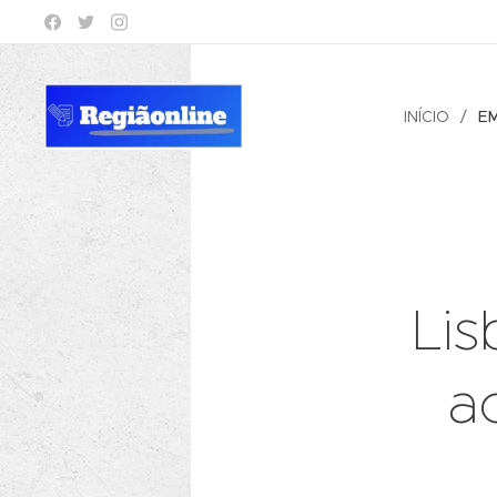
INÍCIO
E
Lis
a