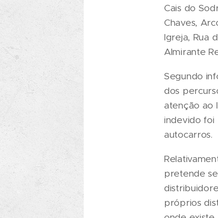
Cais do Sod
Chaves, Arc
Igreja, Rua 
Almirante Re
Segundo info
dos percurs
atenção ao 
indevido fo
autocarros.
Relativament
pretende se
distribuidor
próprios dis
onde existe 