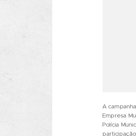
A campanha "
Empresa Mun
Polícia Muni
participaçã