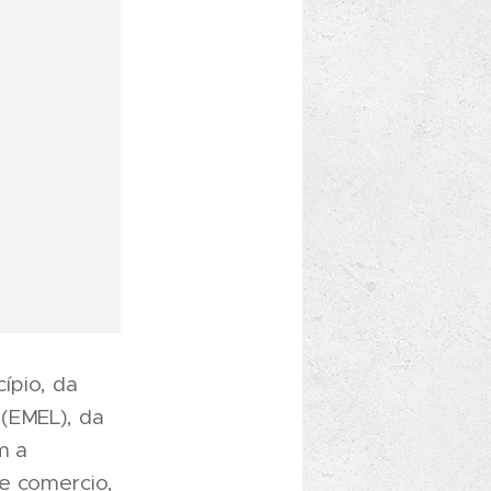
ípio, da
(EMEL), da
m a
e comercio,