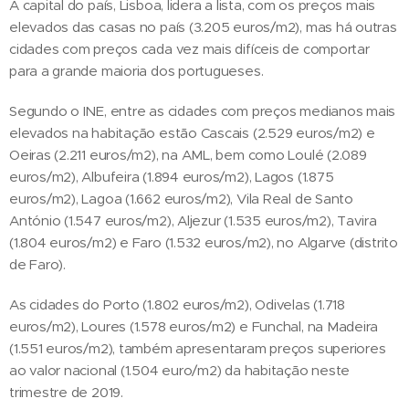
A capital do país, Lisboa, lidera a lista, com os preços mais
elevados das casas no país (3.205 euros/m2), mas há outras
cidades com preços cada vez mais difíceis de comportar
para a grande maioria dos portugueses.
Segundo o INE, entre as cidades com preços medianos mais
elevados na habitação estão Cascais (2.529 euros/m2) e
Oeiras (2.211 euros/m2), na AML, bem como Loulé (2.089
euros/m2), Albufeira (1.894 euros/m2), Lagos (1.875
euros/m2), Lagoa (1.662 euros/m2), Vila Real de Santo
António (1.547 euros/m2), Aljezur (1.535 euros/m2), Tavira
(1.804 euros/m2) e Faro (1.532 euros/m2), no Algarve (distrito
de Faro).
As cidades do Porto (1.802 euros/m2), Odivelas (1.718
euros/m2), Loures (1.578 euros/m2) e Funchal, na Madeira
(1.551 euros/m2), também apresentaram preços superiores
ao valor nacional (1.504 euro/m2) da habitação neste
trimestre de 2019.