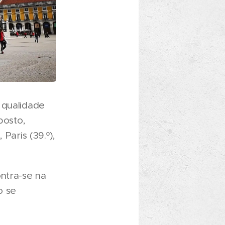
 qualidade
posto,
Paris (39.º),
ontra-se na
o se