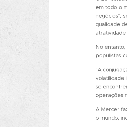
em todo o m
negócios", 
qualidade d
atratividade
No entanto, 
populistas c
"A conjugaçã
volatilidade
se encontre
operações n
A Mercer fa
o mundo, inc