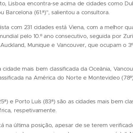
o, Lisboa encontra-se acima de cidades como Dubl
ou Barcelona (61.ª)", salientou a consultora.
lista com 231 cidades está Viena, com a melhor qu
 mundial pelo 10.º ano consecutivo, seguida por Zuri
r Auckland, Munique e Vancouver, que ocupam o 3º 
a cidade mais bem classificada da Oceânia, Vancou
assificada na América do Norte e Montevideo (78ª
5ª) e Porto Luís (83ª) são as cidades mais bem cla
rica, respetivamente.
 na última posição, apesar de se terem verificad