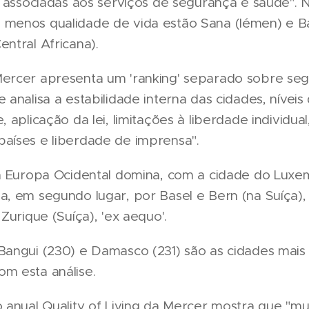
as associadas aos serviços de segurança e saúde". N
 menos qualidade de vida estão Sana (Iémen) e B
entral Africana).
Mercer apresenta um 'ranking' separado sobre se
e analisa a estabilidade interna das cidades, níveis
, aplicação da lei, limitações à liberdade individua
países e liberdade de imprensa".
, a Europa Ocidental domina, com a cidade do Lux
a, em segundo lugar, por Basel e Bern (na Suíça), 
 Zurique (Suíça), 'ex aequo'.
Bangui (230) e Damasco (231) são as cidades mais 
m esta análise.
o anual Quality of Living da Mercer mostra que "mu