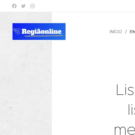
INÍCIO
E
Li
l
me