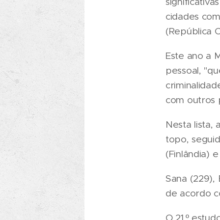
significativ
cidades com
(República C
Este ano a 
pessoal, "qu
criminalidade
com outros 
Nesta lista
topo, seguid
(Finlândia) e
Sana (229), 
de acordo co
O 21.º estud