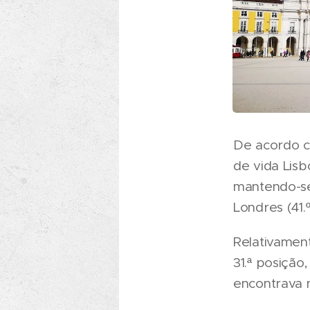
De acordo c
de vida Lisb
mantendo-se 
Londres (41.
Relativament
31.ª posição
encontrava n