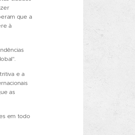
azer
eberam que a
ere à
endências
obal".
ritiva e a
ernacionais
que as
des em todo