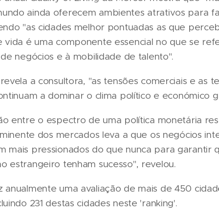
undo ainda oferecem ambientes atrativos para f
sendo "as cidades melhor pontuadas as que perc
e vida é uma componente essencial no que se ref
 de negócios e à mobilidade de talento".
revela a consultora, "as tensões comerciais e as t
ontinuam a dominar o clima político e económico gl
o entre o espectro de uma política monetária rest
 iminente dos mercados leva a que os negócios int
m mais pressionados do que nunca para garantir 
o estrangeiro tenham sucesso", revelou.
z anualmente uma avaliação de mais de 450 cida
luindo 231 destas cidades neste 'ranking'.