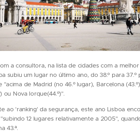
om a consultora, na lista de cidades com a melhor
oa subiu um lugar no último ano, do 38.º para 37.º 
"acima de Madrid (no 46.º lugar), Barcelona (43.º), 
º) ou Nova Iorque(44.º)".
e ao 'ranking' da segurança, este ano Lisboa enc
, "subindo 12 lugares relativamente a 2005", quand
a 43.ª.