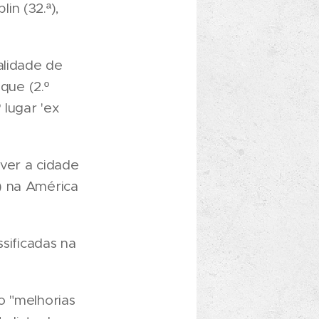
in (32.ª),
alidade de
que (2.º
lugar 'ex
ver a cidade
) na América
ssificadas na
o "melhorias