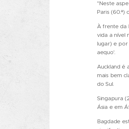
"Neste aspet
Paris (60.ª) 
À frente da 
vida a nível
lugar) e po
aequo'.
Auckland é 
mais bem cl
do Sul.
Singapura (2
Ásia e em Áf
Bagdade está