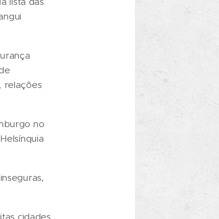
a lista das
angui
gurança
 de
l, relações
emburgo no
Helsínquia
inseguras,
itas cidades