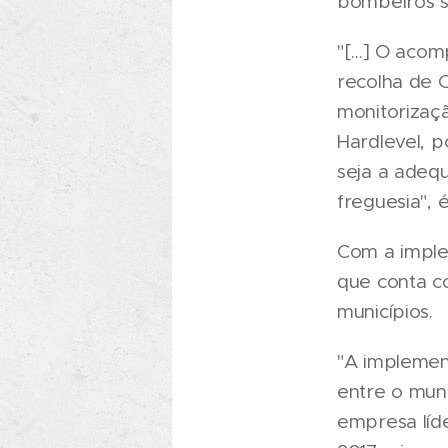
bombeiros s
"[...] O ac
recolha de 
monitorizaç
Hardlevel, p
seja a adeq
freguesia", é
Com a imple
que conta c
municípios.
"A implemen
entre o muni
empresa líd