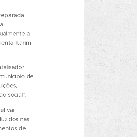
preparada
 a
nualmente a
lienta Karim
talisador
 município de
uições,
o social".
el vai
duzidos nas
imentos de