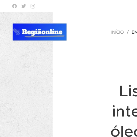
INÍCIO
E
Li
int
óle