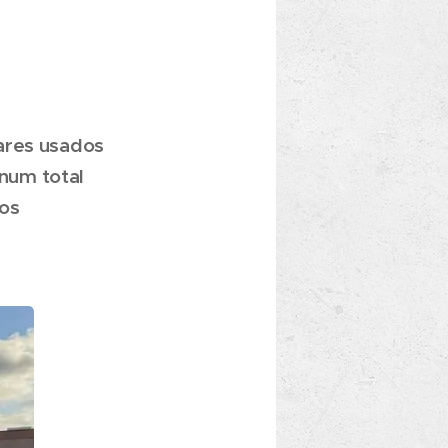
ares usados
 num total
 os