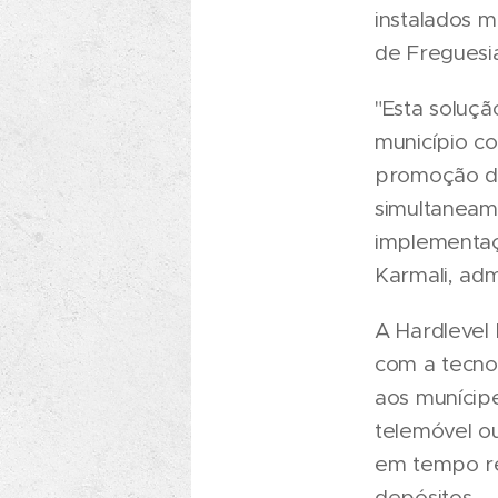
instalados m
de Freguesi
"Esta soluç
município c
promoção da
simultaneame
implementaç
Karmali, adm
A Hardlevel 
com a tecnol
aos munícipe
telemóvel ou
em tempo rea
depósitos.