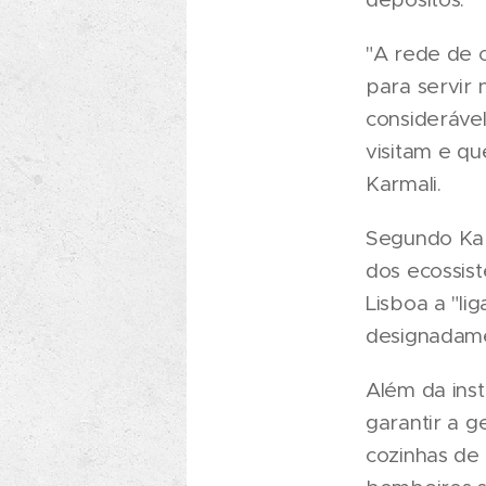
"A rede de 
para servir
considerável
visitam e qu
Karmali.
Segundo Kar
dos ecossist
Lisboa a "li
designadamen
Além da inst
garantir a 
cozinhas de 