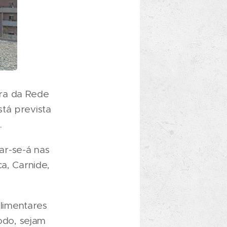
ora da Rede
tá prevista
.
iar-se-á nas
a, Carnide,
limentares
odo, sejam