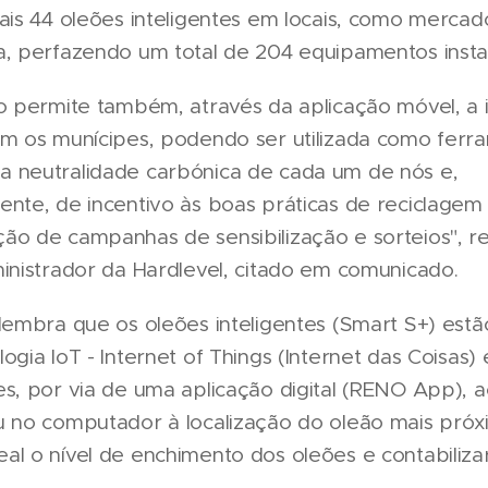
ais 44 oleões inteligentes em locais, como mercad
a, perfazendo um total de 204 equipamentos insta
ão permite também, através da aplicação móvel, a 
om os munícipes, podendo ser utilizada como ferr
 neutralidade carbónica de cada um de nós e,
nte, de incentivo às boas práticas de reciclagem
ão de campanhas de sensibilização e sorteios", r
inistrador da Hardlevel, citado em comunicado.
lembra que os oleões inteligentes (Smart S+) est
ogia IoT - Internet of Things (Internet das Coisas)
s, por via de uma aplicação digital (RENO App), 
 no computador à localização do oleão mais próxi
l o nível de enchimento dos oleões e contabiliza