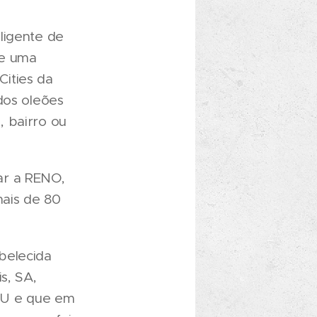
ligente de
de uma
ities da
dos oleões
, bairro ou
ar a RENO,
ais de 80
belecida
s, SA,
AU e que em