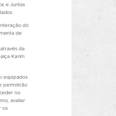
os e Juntas
lados.
interação do
amenta de
 através da
ealça Karim
ão equipados
 e permitirão
aceder no
mo, avaliar
r os